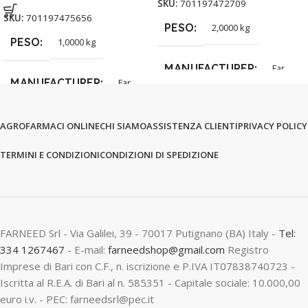
SKU:
701197472709
SKU:
701197475656
PESO
2,0000 kg
PESO
1,0000 kg
MANUFACTURER
Far
MANUFACTURER
Far
AGROFARMACI ONLINE
CHI SIAMO
ASSISTENZA CLIENTI
PRIVACY POLICY
TERMINI E CONDIZIONI
CONDIZIONI DI SPEDIZIONE
FARNEED Srl - Via Galilei, 39 - 70017 Putignano (BA) Italy -
Tel:
334 1267467
- E-mail:
farneedshop@gmail.com
Registro
Imprese di Bari con C.F., n. iscrizione e P.IVA IT07838740723 -
Iscritta al R.E.A. di Bari al n. 585351 - Capitale sociale: 10.000,00
euro i.v. - PEC: farneedsrl@pec.it