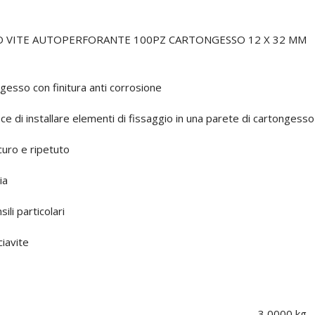
LO VITE AUTOPERFORANTE 100PZ CARTONGESSO 12 X 32 MM
ngesso con finitura anti corrosione
ce di installare elementi di fissaggio in una parete di cartongesso
icuro e ripetuto
ia
ili particolari
ciavite
3,0000 kg