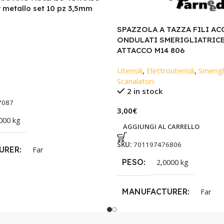
metallo set 10 pz 3,5mm
SPAZZOLA A TAZZA FILI AC
ONDULATI SMERIGLIATRICE
ATTACCO M14 806
Utensili
,
Elettroutensili
,
Smerigli
Scanalatori
2 in stock
7087
3,00
€
000 kg
AGGIUNGI AL CARRELLO
SKU:
701197476806
URER
Far
PESO
2,0000 kg
MANUFACTURER
Far