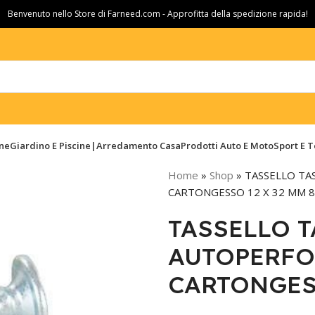
Benvenuto nello Store di Farneed.com - Approfitta della spedizione rapida!
ine
Giardino E Piscine|Arredamento Casa
Prodotti Auto E Moto
Sport E 
Home
»
Shop
»
TASSELLO TA
CARTONGESSO 12 X 32 MM 
TASSELLO T
AUTOPERFO
CARTONGESS