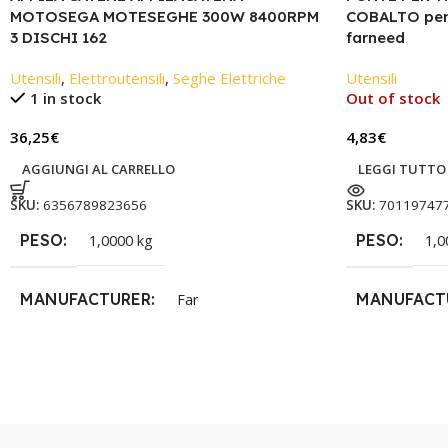
MOTOSEGA MOTESEGHE 300W 8400RPM
COBALTO per 
3 DISCHI 162
farneed
Utensili
,
Elettroutensili
,
Seghe Elettriche
Utensili
1 in stock
Out of stock
36,25
€
4,83
€
AGGIUNGI AL CARRELLO
LEGGI TUTTO
SKU:
6356789823656
SKU:
70119747
PESO
PESO
1,0000 kg
1,0
MANUFACTURER
MANUFACT
Far