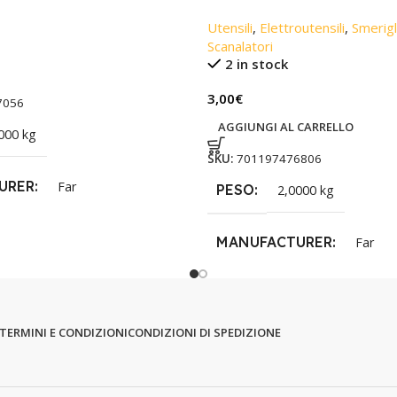
Utensili
,
Elettroutensili
,
Smerigli
Scanalatori
2 in stock
3,00
€
7056
AGGIUNGI AL CARRELLO
000 kg
SKU:
701197476806
URER
Far
PESO
2,0000 kg
MANUFACTURER
Far
TERMINI E CONDIZIONI
CONDIZIONI DI SPEDIZIONE