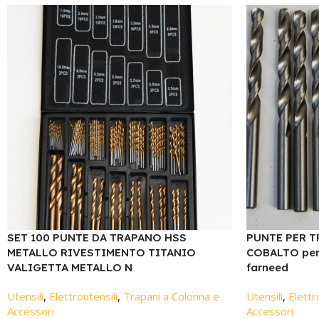
SET 100 PUNTE DA TRAPANO HSS
PUNTE PER T
METALLO RIVESTIMENTO TITANIO
COBALTO per 
VALIGETTA METALLO N
farneed
Utensili
,
Elettroutensili
,
Trapani a Colonna e
Utensili
,
Elettr
Accessori
Accessori