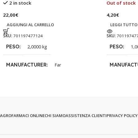
2 in stock
Out of stock
22,00
€
4,20
€
AGGIUNGI AL CARRELLO
LEGGI TUTTO
SKU:
701197477124
SKU:
70119747
PESO
PESO
2,0000 kg
1,0
MANUFACTURER
MANUFACT
Far
AGROFARMACI ONLINE
CHI SIAMO
ASSISTENZA CLIENTI
PRIVACY POLICY