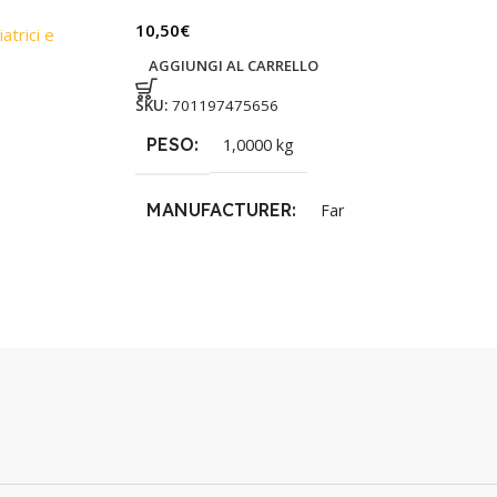
10,50
€
atrici e
AGGIUNGI AL CARRELLO
SKU:
701197475656
PESO
1,0000 kg
MANUFACTURER
Far