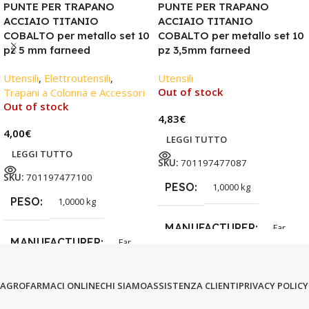
PUNTE PER TRAPANO
PUNTE PER TRAPANO
ACCIAIO TITANIO
ACCIAIO TITANIO
COBALTO per metallo set 10
COBALTO per metallo set 10
pz 5 mm farneed
pz 3,5mm farneed
Utensili
,
Elettroutensili
,
Utensili
Out of stock
Trapani a Colonna e Accessori
Out of stock
4,83
€
4,00
€
LEGGI TUTTO
LEGGI TUTTO
SKU:
701197477087
SKU:
701197477100
PESO
1,0000 kg
PESO
1,0000 kg
MANUFACTURER
Far
MANUFACTURER
Far
AGROFARMACI ONLINE
CHI SIAMO
ASSISTENZA CLIENTI
PRIVACY POLICY