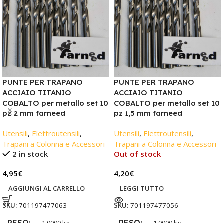
PUNTE PER TRAPANO
PUNTE PER TRAPANO
ACCIAIO TITANIO
ACCIAIO TITANIO
COBALTO per metallo set 10
COBALTO per metallo set 10
pz 2 mm farneed
pz 1,5 mm farneed
Utensili
,
Elettroutensili
,
Utensili
,
Elettroutensili
,
Trapani a Colonna e Accessori
Trapani a Colonna e Accessori
2 in stock
Out of stock
4,95
€
4,20
€
AGGIUNGI AL CARRELLO
LEGGI TUTTO
SKU:
701197477063
SKU:
701197477056
PESO
PESO
1,0000 kg
1,0000 kg