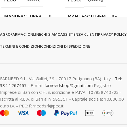
MANUFACTURER
MANUFACTURER
Far
Far
AGROFARMACI ONLINE
CHI SIAMO
ASSISTENZA CLIENTI
PRIVACY POLICY
TERMINI E CONDIZIONI
CONDIZIONI DI SPEDIZIONE
FARNEED Srl - Via Galilei, 39 - 70017 Putignano (BA) Italy -
Tel:
334 1267467
- E-mail:
farneedshop@gmail.com
Registro
Imprese di Bari con C.F., n. iscrizione e P.IVA IT07838740723 -
Iscritta al R.E.A. di Bari al n. 585351 - Capitale sociale: 10.000,00
euro i.v. - PEC: farneedsrl@pec.it