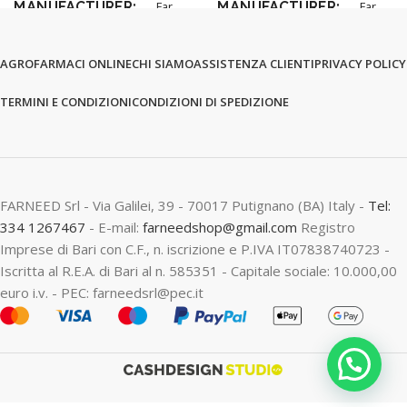
MANUFACTURER
MANUFACTURER
Far
Far
AGROFARMACI ONLINE
CHI SIAMO
ASSISTENZA CLIENTI
PRIVACY POLICY
TERMINI E CONDIZIONI
CONDIZIONI DI SPEDIZIONE
FARNEED Srl - Via Galilei, 39 - 70017 Putignano (BA) Italy -
Tel:
334 1267467
- E-mail:
farneedshop@gmail.com
Registro
Imprese di Bari con C.F., n. iscrizione e P.IVA IT07838740723 -
Iscritta al R.E.A. di Bari al n. 585351 - Capitale sociale: 10.000,00
euro i.v. - PEC: farneedsrl@pec.it