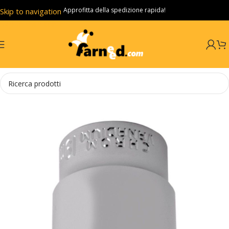
Approfitta della spedizione rapida!
Skip to navigation
Skip to main content