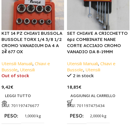
KIT 14 PZ CHIAVI BUSSOLA
SET CHIAVE A CRICCHETTO
BUSSOLE TORX 1/4 3/8 1/2
6pz COMBINATE NANE
CROMO VANADIUM DA 4 A
CORTE ACCIAIO CROMO
24 677 OX
VANADIO DA 8-19MM
Utensili Manuali
,
Chiavi e
Utensili Manuali
,
Chiavi e
Bussole
,
Utensili
Bussole
,
Utensili
Out of stock
2 in stock
9,42
€
18,85
€
LEGGI TUTTO
AGGIUNGI AL CARRELLO
SKU:
701197476677
SKU:
701197475434
PESO
PESO
1,0000 kg
2,0000 kg