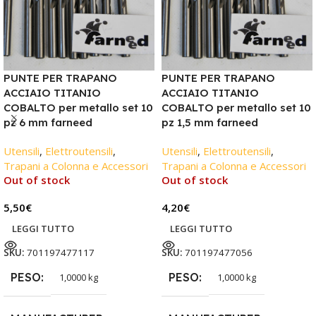
PUNTE PER TRAPANO
PUNTE PER TRAPANO
ACCIAIO TITANIO
ACCIAIO TITANIO
COBALTO per metallo set 10
COBALTO per metallo set 10
pz 6 mm farneed
pz 1,5 mm farneed
Utensili
,
Elettroutensili
,
Utensili
,
Elettroutensili
,
Trapani a Colonna e Accessori
Trapani a Colonna e Accessori
Out of stock
Out of stock
5,50
€
4,20
€
LEGGI TUTTO
LEGGI TUTTO
SKU:
701197477117
SKU:
701197477056
PESO
PESO
1,0000 kg
1,0000 kg