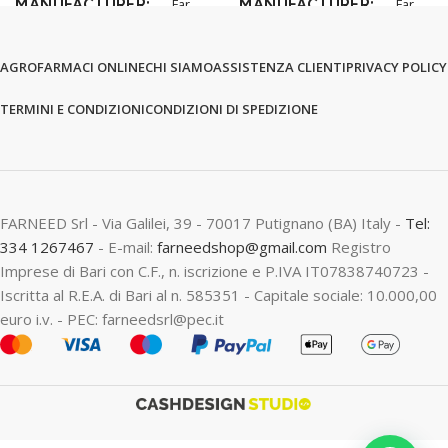
MANUFACTURER
MANUFACTURER
Far
Far
AGROFARMACI ONLINE
CHI SIAMO
ASSISTENZA CLIENTI
PRIVACY POLICY
TERMINI E CONDIZIONI
CONDIZIONI DI SPEDIZIONE
FARNEED Srl - Via Galilei, 39 - 70017 Putignano (BA) Italy -
Tel:
334 1267467
- E-mail:
farneedshop@gmail.com
Registro
Imprese di Bari con C.F., n. iscrizione e P.IVA IT07838740723 -
Iscritta al R.E.A. di Bari al n. 585351 - Capitale sociale: 10.000,00
euro i.v. - PEC: farneedsrl@pec.it