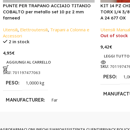
PUNTE PER TRAPANO ACCIAIO TITANIO
KIT 14 PZ C
COBALTO per metallo set 10 pz 2 mm
TORX 1/4 3/
farneed
A 24 677 OX
Utensili
,
Elettroutensili
,
Trapani a Colonna e
Utensili Manual
Out of stock
Accessori
2 in stock
9,42
€
4,95
€
LEGGI TUTTO
AGGIUNGI AL CARRELLO
SKU:
70119747
SKU:
701197477063
PESO
1,0
PESO
1,0000 kg
MANUFACT
MANUFACTURER
Far
AGROFARMACI ONLINE
CHI SIAMO
ASSISTENZA CLIENTI
PRIVACY POLICY