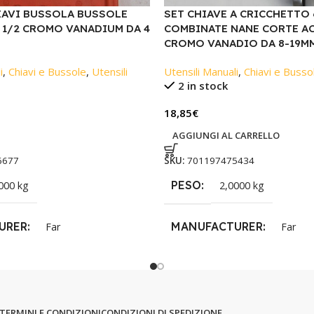
HIAVI BUSSOLA BUSSOLE
SET CHIAVE A CRICCHETTO 
8 1/2 CROMO VANADIUM DA 4
COMBINATE NANE CORTE A
CROMO VANADIO DA 8-19M
i
,
Chiavi e Bussole
,
Utensili
Utensili Manuali
,
Chiavi e Busso
2 in stock
18,85
€
AGGIUNGI AL CARRELLO
6677
SKU:
701197475434
PESO
000 kg
2,0000 kg
URER
MANUFACTURER
Far
Far
TERMINI E CONDIZIONI
CONDIZIONI DI SPEDIZIONE