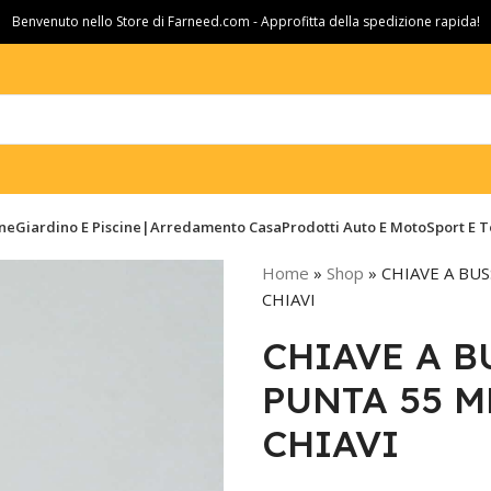
Benvenuto nello Store di Farneed.com - Approfitta della spedizione rapida!
ine
Giardino E Piscine|Arredamento Casa
Prodotti Auto E Moto
Sport E 
Home
»
Shop
»
CHIAVE A BU
CHIAVI
CHIAVE A B
PUNTA 55 M
CHIAVI