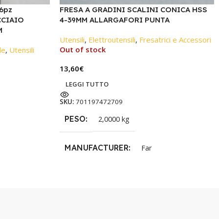
6pz
FRESA A GRADINI SCALINI CONICA HSS
CCIAIO
4-39MM ALLARGAFORI PUNTA
M
Utensili
,
Elettroutensili
,
Fresatrici e Accessori
Out of stock
le
,
Utensili
13,60
€
LEGGI TUTTO
SKU:
701197472709
PESO
2,0000 kg
MANUFACTURER
Far