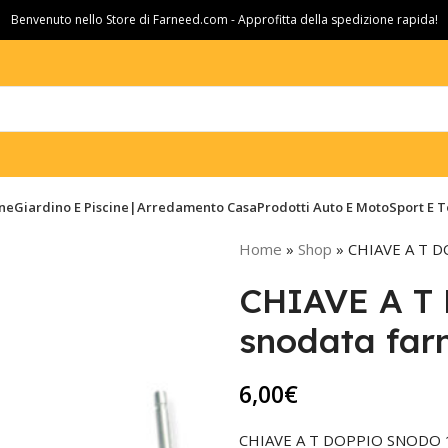
Benvenuto nello Store di Farneed.com - Approfitta della spedizione rapida!
ine
Giardino E Piscine|Arredamento Casa
Prodotti Auto E Moto
Sport E 
Home
»
Shop
»
CHIAVE A T 
CHIAVE A 
snodata far
6,00
€
CHIAVE A T DOPPIO SNODO