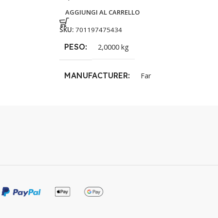
AGGIUNGI AL CARRELLO
SKU:
701197475434
PESO
2,0000 kg
MANUFACTURER
Far