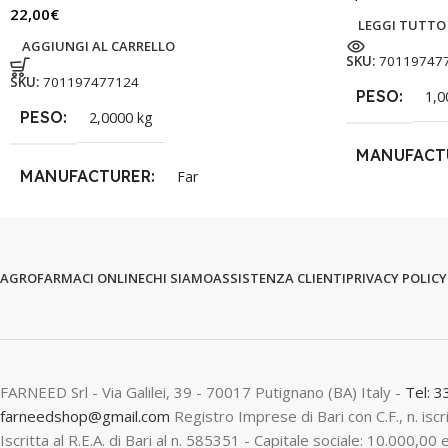
22,00
€
LEGGI TUTTO
AGGIUNGI AL CARRELLO
SKU:
70119747
SKU:
701197477124
PESO
1,0
PESO
2,0000 kg
MANUFACT
MANUFACTURER
Far
AGROFARMACI ONLINE
CHI SIAMO
ASSISTENZA CLIENTI
PRIVACY POLICY
FARNEED Srl - Via Galilei, 39 - 70017 Putignano (BA) Italy -
Tel: 
farneedshop@gmail.com
Registro Imprese di Bari con C.F., n. is
Iscritta al R.E.A. di Bari al n. 585351 - Capitale sociale: 10.000,00 