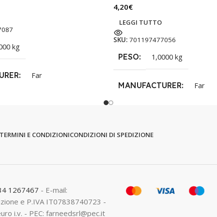
4,20
€
LEGGI TUTTO
7087
SKU:
701197477056
000 kg
PESO
1,0000 kg
URER
Far
MANUFACTURER
Far
TERMINI E CONDIZIONI
CONDIZIONI DI SPEDIZIONE
334 1267467
- E-mail:
crizione e P.IVA IT07838740723 -
euro i.v. - PEC: farneedsrl@pec.it