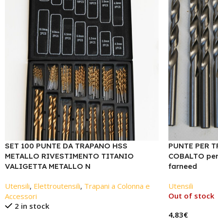
SET 100 PUNTE DA TRAPANO HSS
PUNTE PER T
METALLO RIVESTIMENTO TITANIO
COBALTO per 
VALIGETTA METALLO N
farneed
Utensili
,
Elettroutensili
,
Trapani a Colonna e
Utensili
Out of stock
Accessori
2 in stock
4,83
€