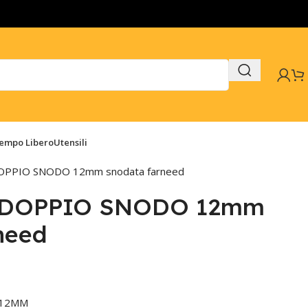
Tempo Libero
Utensili
DOPPIO SNODO 12mm snodata farneed
T DOPPIO SNODO 12mm
need
 12MM