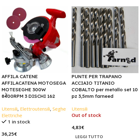
AFFILA CATENE
PUNTE PER TRAPANO
AFFILACATENA MOTOSEGA
ACCIAIO TITANIO
MOTESEGHE 300W
COBALTO per metallo set 10
8400RPM 3 DISCHI 162
pz 3,5mm farneed
Utensili
,
Elettroutensili
,
Seghe
Utensili
Out of stock
Elettriche
1 in stock
4,83
€
36,25
€
LEGGI TUTTO