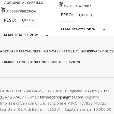
AGGIUNGI AL CARRELLO
SKU:
701197477087
SKU:
6356789823656
PESO
1,0000 kg
PESO
1,0000 kg
MANUFACTURER
Far
MANUFACTURER
Far
AGROFARMACI ONLINE
CHI SIAMO
ASSISTENZA CLIENTI
PRIVACY POLICY
TERMINI E CONDIZIONI
CONDIZIONI DI SPEDIZIONE
FARNEED Srl - Via Galilei, 39 - 70017 Putignano (BA) Italy -
Tel:
334 1267467
- E-mail:
farneedshop@gmail.com
Registro
Imprese di Bari con C.F., n. iscrizione e P.IVA IT07838740723 -
Iscritta al R.E.A. di Bari al n. 585351 - Capitale sociale: 10.000,00