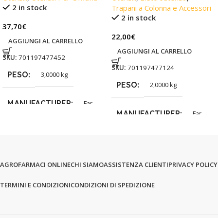
2 in stock
Trapani a Colonna e Accessori
2 in stock
37,70
€
22,00
€
AGGIUNGI AL CARRELLO
AGGIUNGI AL CARRELLO
SKU:
701197477452
SKU:
701197477124
PESO
3,0000 kg
PESO
2,0000 kg
MANUFACTURER
Far
MANUFACTURER
Far
AGROFARMACI ONLINE
CHI SIAMO
ASSISTENZA CLIENTI
PRIVACY POLICY
TERMINI E CONDIZIONI
CONDIZIONI DI SPEDIZIONE