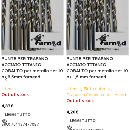
PUNTE PER TRAPANO
PUNTE PER TRAPANO
ACCIAIO TITANIO
ACCIAIO TITANIO
COBALTO per metallo set 10
COBALTO per metallo set 10
pz 3,5mm farneed
pz 1,5 mm farneed
Utensili
Utensili
,
Elettroutensili
,
Out of stock
Trapani a Colonna e Accessori
Out of stock
4,83
€
4,20
€
LEGGI TUTTO
LEGGI TUTTO
SKU:
701197477087