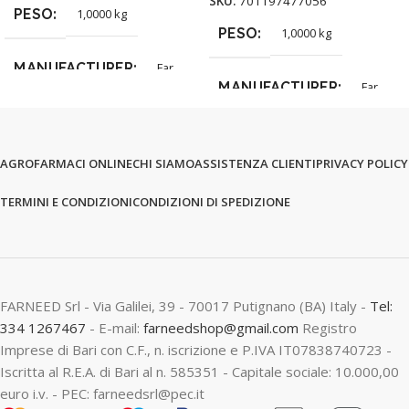
SKU:
701197477056
PESO
1,0000 kg
PESO
1,0000 kg
MANUFACTURER
Far
MANUFACTURER
Far
AGROFARMACI ONLINE
CHI SIAMO
ASSISTENZA CLIENTI
PRIVACY POLICY
TERMINI E CONDIZIONI
CONDIZIONI DI SPEDIZIONE
FARNEED Srl - Via Galilei, 39 - 70017 Putignano (BA) Italy -
Tel:
334 1267467
- E-mail:
farneedshop@gmail.com
Registro
Imprese di Bari con C.F., n. iscrizione e P.IVA IT07838740723 -
Iscritta al R.E.A. di Bari al n. 585351 - Capitale sociale: 10.000,00
euro i.v. - PEC: farneedsrl@pec.it