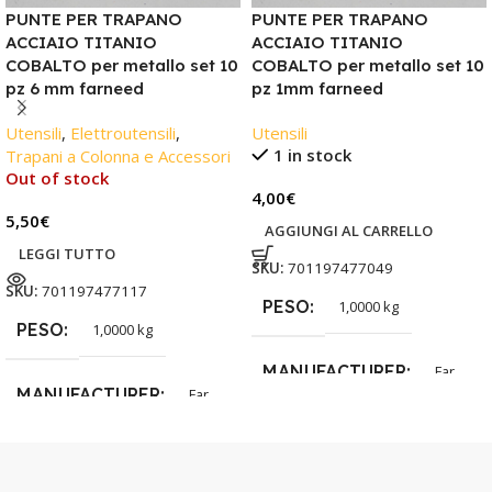
PUNTE PER TRAPANO
PUNTE PER TRAPANO
ACCIAIO TITANIO
ACCIAIO TITANIO
COBALTO per metallo set 10
COBALTO per metallo set 10
pz 6 mm farneed
pz 1mm farneed
Utensili
,
Elettroutensili
,
Utensili
1 in stock
Trapani a Colonna e Accessori
Out of stock
4,00
€
5,50
€
AGGIUNGI AL CARRELLO
LEGGI TUTTO
SKU:
701197477049
SKU:
701197477117
PESO
1,0000 kg
PESO
1,0000 kg
MANUFACTURER
Far
MANUFACTURER
Far