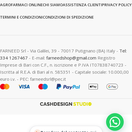
AGROFARMACI ONLINE
CHI SIAMO
ASSISTENZA CLIENTI
PRIVACY POLICY
TERMINI E CONDIZIONI
CONDIZIONI DI SPEDIZIONE
FARNEED Srl - Via Galilei, 39 - 70017 Putignano (BA) Italy -
Tel:
334 1267467
- E-mail:
farneedshop@gmail.com
Registro
Imprese di Bari con C.F., n. iscrizione e P.IVA IT07838740723 -
Iscritta al R.E.A. di Bari al n. 585351 - Capitale sociale: 10.000,00
euro i.v. - PEC: farneedsrl@pec.it