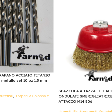
RAPANO ACCIAIO TITANIO
metallo set 10 pz 1,5 mm
SPAZZOLA A TAZZA FILI AC
outensili
,
Trapani a Colonna e
ONDULATI SMERIGLIATRICE
ATTACCO M14 806
Utensili
,
Elettroutensili
,
Smerigli