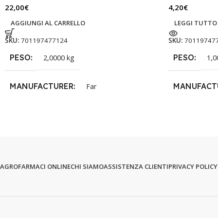
22,00
€
4,20
€
AGGIUNGI AL CARRELLO
LEGGI TUTTO
SKU:
701197477124
SKU:
70119747
PESO
PESO
2,0000 kg
1,0
MANUFACTURER
MANUFACT
Far
AGROFARMACI ONLINE
CHI SIAMO
ASSISTENZA CLIENTI
PRIVACY POLICY