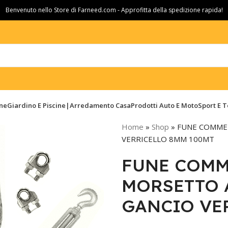
Benvenuto nello Store di Farneed.com - Approfitta della spedizione rapida!
ine
Giardino E Piscine|Arredamento Casa
Prodotti Auto E Moto
Sport E 
Home
»
Shop
»
FUNE COMMER
VERRICELLO 8MM 100MT
FUNE COMM
MORSETTO 
GANCIO VE