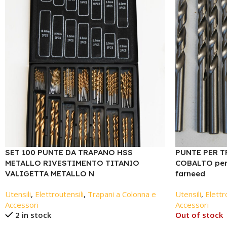
SET 100 PUNTE DA TRAPANO HSS
PUNTE PER T
METALLO RIVESTIMENTO TITANIO
COBALTO per 
VALIGETTA METALLO N
farneed
Utensili
,
Elettroutensili
,
Trapani a Colonna e
Utensili
,
Elettr
Accessori
Accessori
2 in stock
Out of stock