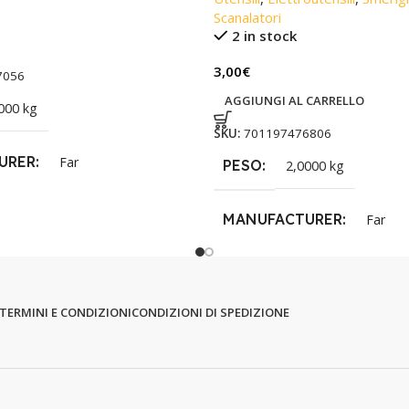
Scanalatori
2 in stock
3,00
€
7056
AGGIUNGI AL CARRELLO
000 kg
SKU:
701197476806
URER
Far
PESO
2,0000 kg
MANUFACTURER
Far
TERMINI E CONDIZIONI
CONDIZIONI DI SPEDIZIONE