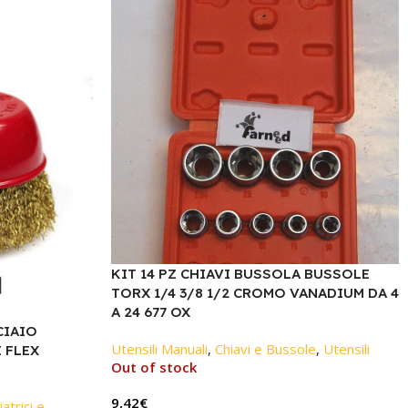
KIT 14 PZ CHIAVI BUSSOLA BUSSOLE
TORX 1/4 3/8 1/2 CROMO VANADIUM DA 4
A 24 677 OX
CIAIO
Utensili Manuali
,
Chiavi e Bussole
,
Utensili
 FLEX
Out of stock
9,42
€
atrici e