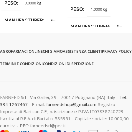
PESO
3,0000 kg
PESO
1,0000 kg
MANUFACTURER
Far
MANUFACTURER
Far
AGROFARMACI ONLINE
CHI SIAMO
ASSISTENZA CLIENTI
PRIVACY POLICY
TERMINI E CONDIZIONI
CONDIZIONI DI SPEDIZIONE
FARNEED Srl - Via Galilei, 39 - 70017 Putignano (BA) Italy -
Tel:
334 1267467
- E-mail:
farneedshop@gmail.com
Registro
Imprese di Bari con C.F., n. iscrizione e P.IVA IT07838740723 -
Iscritta al R.E.A. di Bari al n. 585351 - Capitale sociale: 10.000,00
euro i.v. - PEC: farneedsrl@pec.it