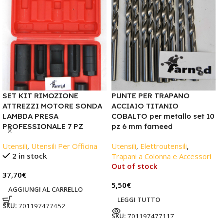
SET KIT RIMOZIONE
PUNTE PER TRAPANO
ATTREZZI MOTORE SONDA
ACCIAIO TITANIO
LAMBDA PRESA
COBALTO per metallo set 10
PROFESSIONALE 7 PZ
pz 6 mm farneed
Utensili
,
Utensili Per Officina
Utensili
,
Elettroutensili
,
2 in stock
Trapani a Colonna e Accessori
Out of stock
37,70
€
5,50
€
AGGIUNGI AL CARRELLO
LEGGI TUTTO
SKU:
701197477452
SKU:
701197477117