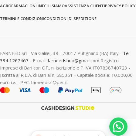
AGROFARMACI ONLINE
CHI SIAMO
ASSISTENZA CLIENTI
PRIVACY POLICY
TERMINI E CONDIZIONI
CONDIZIONI DI SPEDIZIONE
FARNEED Srl - Via Galilei, 39 - 70017 Putignano (BA) Italy -
Tel:
334 1267467
- E-mail:
farneedshop@gmail.com
Registro
Imprese di Bari con C.F., n. iscrizione e P.IVA IT07838740723 -
Iscritta al R.E.A. di Bari al n. 585351 - Capitale sociale: 10.000,00
euro i.v. - PEC: farneedsrl@pec.it