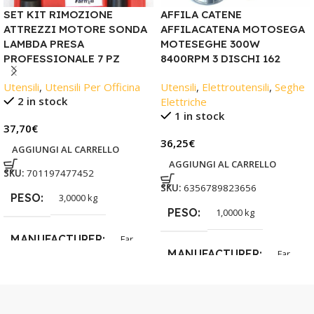
SET KIT RIMOZIONE
AFFILA CATENE
ATTREZZI MOTORE SONDA
AFFILACATENA MOTOSEGA
LAMBDA PRESA
MOTESEGHE 300W
PROFESSIONALE 7 PZ
8400RPM 3 DISCHI 162
Utensili
,
Utensili Per Officina
Utensili
,
Elettroutensili
,
Seghe
2 in stock
Elettriche
1 in stock
37,70
€
36,25
€
AGGIUNGI AL CARRELLO
AGGIUNGI AL CARRELLO
SKU:
701197477452
SKU:
6356789823656
PESO
3,0000 kg
PESO
1,0000 kg
MANUFACTURER
Far
MANUFACTURER
Far