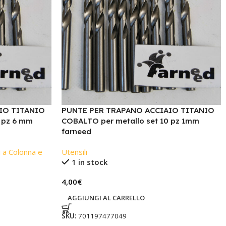
IO TITANIO
PUNTE PER TRAPANO ACCIAIO TITANIO
 pz 6 mm
COBALTO per metallo set 10 pz 1mm
farneed
 a Colonna e
Utensili
1 in stock
4,00
€
AGGIUNGI AL CARRELLO
SKU:
701197477049