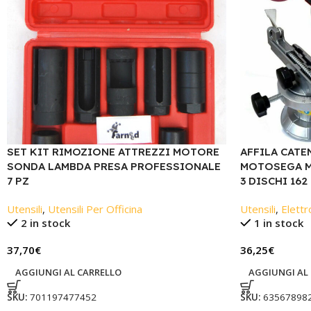
SET KIT RIMOZIONE ATTREZZI MOTORE
AFFILA CATE
SONDA LAMBDA PRESA PROFESSIONALE
MOTOSEGA M
7 PZ
3 DISCHI 162
Utensili
,
Utensili Per Officina
Utensili
,
Elettr
2 in stock
1 in stock
37,70
€
36,25
€
AGGIUNGI AL CARRELLO
AGGIUNGI AL
SKU:
701197477452
SKU:
63567898