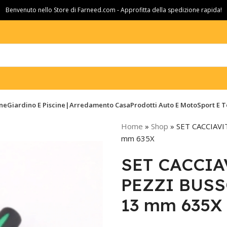
Benvenuto nello Store di Farneed.com - Approfitta della spedizione rapida!
ine
Giardino E Piscine|Arredamento Casa
Prodotti Auto E Moto
Sport E 
Home
»
Shop
»
SET CACCIAVI
mm 635X
SET CACCIAV
PEZZI BUSS
13 mm 635X