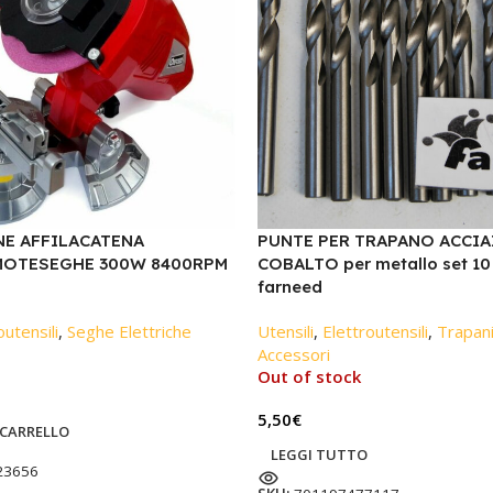
NE AFFILACATENA
PUNTE PER TRAPANO ACCIA
OTESEGHE 300W 8400RPM
COBALTO per metallo set 10
farneed
outensili
,
Seghe Elettriche
Utensili
,
Elettroutensili
,
Trapani
Accessori
Out of stock
5,50
€
 CARRELLO
LEGGI TUTTO
23656