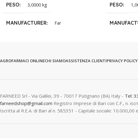
PESO
PESO
3,0000 kg
1,0
MANUFACTURER
MANUFACT
Far
AGROFARMACI ONLINE
CHI SIAMO
ASSISTENZA CLIENTI
PRIVACY POLICY
FARNEED Srl - Via Galilei, 39 - 70017 Putignano (BA) Italy -
Tel: 
farneedshop@gmail.com
Registro Imprese di Bari con C.F., n. is
Iscritta al R.E.A. di Bari al n. 585351 - Capitale sociale: 10.000,00 