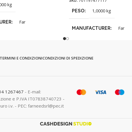
SKU:
701197477117
000 kg
PESO
1,0000 kg
URER
Far
MANUFACTURER
Far
TERMINI E CONDIZIONI
CONDIZIONI DI SPEDIZIONE
334 1267467
- E-mail:
crizione e P.IVA IT07838740723 -
euro i.v. - PEC: farneedsrl@pec.it