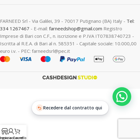
FARNEED Srl - Via Galilei, 39 - 70017 Putignano (BA) Italy -
Tel:
334 1267467
- E-mail:
farneedshop@gmail.com
Registro
Imprese di Bari con C.F., n. iscrizione e P.IVA IT07838740723 -
Iscritta al R.E.A. di Bari al n. 585351 - Capitale sociale: 10.000,00
euro i.v. - PEC: farneedsrl@pec.it
Recedere dal contratto qui
egozio
Il mio account
Carrello