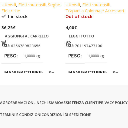
Utensili
,
Elettroutensili
,
Seghe
Utensili
,
Elettroutensili
,
Elettriche
Trapani a Colonna e Accessori
1 in stock
Out of stock
36,25
€
4,00
€
AGGIUNGI AL CARRELLO
LEGGI TUTTO
SKU:
6356789823656
SKU:
701197477100
PESO
PESO
1,0000 kg
1,0000 kg
MANUFACTURER
MANUFACTURER
Far
Far
AGROFARMACI ONLINE
CHI SIAMO
ASSISTENZA CLIENTI
PRIVACY POLICY
TERMINI E CONDIZIONI
CONDIZIONI DI SPEDIZIONE