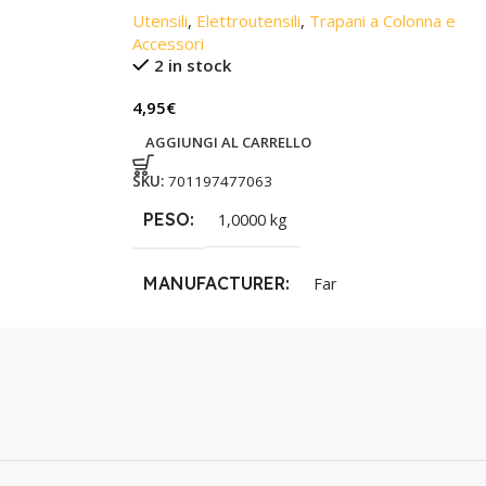
Utensili
,
Elettroutensili
,
Trapani a Colonna e
Accessori
2 in stock
4,95
€
AGGIUNGI AL CARRELLO
SKU:
701197477063
PESO
1,0000 kg
MANUFACTURER
Far