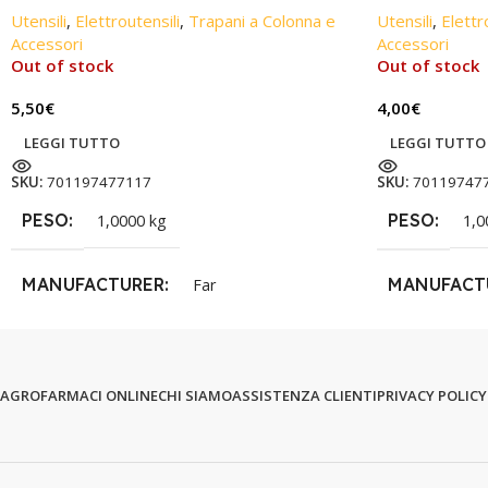
Utensili
,
Elettroutensili
,
Trapani a Colonna e
Utensili
,
Elettr
Accessori
Accessori
Out of stock
Out of stock
5,50
€
4,00
€
LEGGI TUTTO
LEGGI TUTTO
SKU:
701197477117
SKU:
70119747
PESO
PESO
1,0000 kg
1,0
MANUFACTURER
MANUFACT
Far
AGROFARMACI ONLINE
CHI SIAMO
ASSISTENZA CLIENTI
PRIVACY POLICY