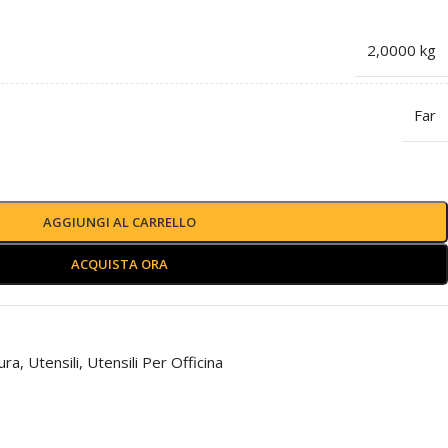
2,0000 kg
Far
AGGIUNGI AL CARRELLO
ACQUISTA ORA
ura
,
Utensili
,
Utensili Per Officina