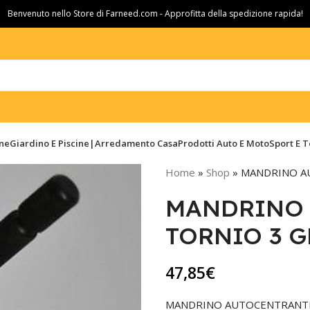
Benvenuto nello Store di Farneed.com - Approfitta della spedizione rapida!
ine
Giardino E Piscine|Arredamento Casa
Prodotti Auto E Moto
Sport E 
Home
»
Shop
»
MANDRINO AU
MANDRINO 
TORNIO 3 G
47,85
€
MANDRINO AUTOCENTRANTE 