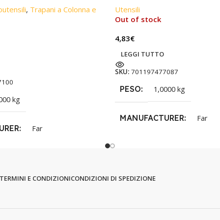
outensili
,
Trapani a Colonna e
Utensili
Out of stock
4,83
€
LEGGI TUTTO
SKU:
701197477087
7100
PESO
1,0000 kg
000 kg
MANUFACTURER
Far
URER
Far
TERMINI E CONDIZIONI
CONDIZIONI DI SPEDIZIONE