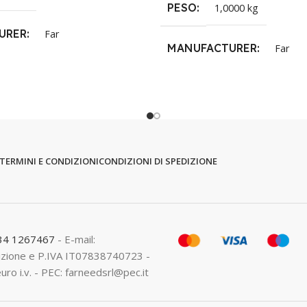
PESO
1,0000 kg
URER
Far
MANUFACTURER
Far
TERMINI E CONDIZIONI
CONDIZIONI DI SPEDIZIONE
334 1267467
- E-mail:
crizione e P.IVA IT07838740723 -
euro i.v. - PEC: farneedsrl@pec.it