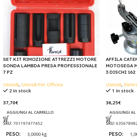
SET KIT RIMOZIONE ATTREZZI MOTORE
AFFILA CATE
SONDA LAMBDA PRESA PROFESSIONALE
MOTOSEGA M
7 PZ
3 DISCHI 162
Utensili
,
Utensili Per Officina
Utensili
,
Elettr
2 in stock
1 in stock
37,70
€
36,25
€
AGGIUNGI AL CARRELLO
AGGIUNGI AL
SKU:
701197477452
SKU:
63567898
PESO
PESO
3,0000 kg
1,0