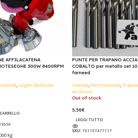
NE AFFILACATENA
PUNTE PER TRAPANO ACCIA
OTESEGHE 300W 8400RPM
COBALTO per metallo set 10
farneed
outensili
,
Seghe Elettriche
Utensili
,
Elettroutensili
,
Trapani
Accessori
Out of stock
5,50
€
 CARRELLO
LEGGI TUTTO
23656
SKU:
701197477117
000 kg