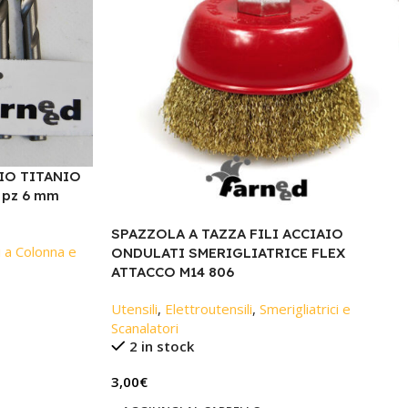
IO TITANIO
 pz 6 mm
SPAZZOLA A TAZZA FILI ACCIAIO
 a Colonna e
ONDULATI SMERIGLIATRICE FLEX
ATTACCO M14 806
Utensili
,
Elettroutensili
,
Smerigliatrici e
Scanalatori
2 in stock
3,00
€