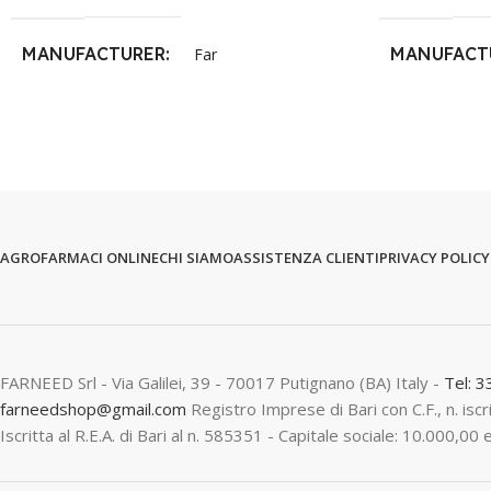
MANUFACTURER
MANUFACT
Far
AGROFARMACI ONLINE
CHI SIAMO
ASSISTENZA CLIENTI
PRIVACY POLICY
FARNEED Srl - Via Galilei, 39 - 70017 Putignano (BA) Italy -
Tel: 
farneedshop@gmail.com
Registro Imprese di Bari con C.F., n. is
Iscritta al R.E.A. di Bari al n. 585351 - Capitale sociale: 10.000,00 