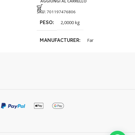
AGGIUNGI AL CARRELLO
SKU:
701197476806
PESO
2,0000 kg
MANUFACTURER
Far