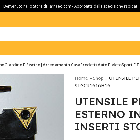
Benvenuto nello Store di Farneed.com - Approfitta della spedizione rapida!
ine
Giardino E Piscine|Arredamento Casa
Prodotti Auto E Moto
Sport E 
Home
»
Shop
»
UTENSILE PE
STGCR1616H16
UTENSILE P
ESTERNO I
INSERTI ST