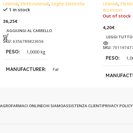
Utensili
,
Elettroutensili
,
Seghe Elettriche
Utensili
,
Elettr
1 in stock
Accessori
Out of stock
36,25
€
4,20
€
AGGIUNGI AL CARRELLO
LEGGI TUTTO
SKU:
6356789823656
SKU:
70119747
PESO
1,0000 kg
PESO
1,0
MANUFACTURER
Far
MANUFACT
AGROFARMACI ONLINE
CHI SIAMO
ASSISTENZA CLIENTI
PRIVACY POLICY