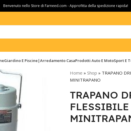
Benvenuto nello Store di Farneed.com - Approfitta della spedizione rapida!
ine
Giardino E Piscine|Arredamento Casa
Prodotti Auto E Moto
Sport E 
Home
»
Shop
»
TRAPANO DRI
MINITRAPANO
TRAPANO D
FLESSIBIL
MINITRAPA