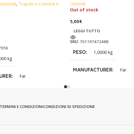
outensili
,
Trapani a Colonna e
Utensili
Out of stock
5,00
€
LEGGI TUTTO
SKU:
701197472488
7056
PESO
1,0000 kg
000 kg
MANUFACTURER
Far
URER
Far
TERMINI E CONDIZIONI
CONDIZIONI DI SPEDIZIONE