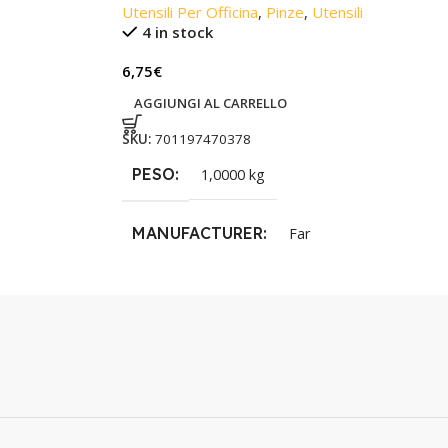
Utensili Per Officina
,
Pinze
,
Utensili
4 in stock
6,75
€
AGGIUNGI AL CARRELLO
SKU:
701197470378
PESO
1,0000 kg
MANUFACTURER
Far