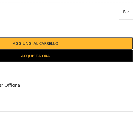
Far
AGGIUNGI AL CARRELLO
ACQUISTA ORA
er Officina