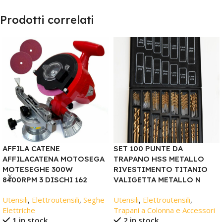
Prodotti correlati
AFFILA CATENE
SET 100 PUNTE DA
AFFILACATENA MOTOSEGA
TRAPANO HSS METALLO
MOTESEGHE 300W
RIVESTIMENTO TITANIO
8400RPM 3 DISCHI 162
VALIGETTA METALLO N
Utensili
,
Elettroutensili
,
Seghe
Utensili
,
Elettroutensili
,
Elettriche
Trapani a Colonna e Accessori
1 in stock
2 in stock