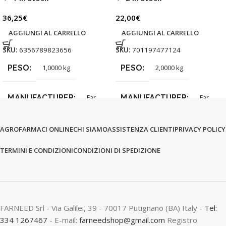
36,25
€
22,00
€
AGGIUNGI AL CARRELLO
AGGIUNGI AL CARRELLO
SKU:
6356789823656
SKU:
701197477124
PESO
PESO
1,0000 kg
2,0000 kg
MANUFACTURER
MANUFACTURER
Far
Far
AGROFARMACI ONLINE
CHI SIAMO
ASSISTENZA CLIENTI
PRIVACY POLICY
TERMINI E CONDIZIONI
CONDIZIONI DI SPEDIZIONE
FARNEED Srl - Via Galilei, 39 - 70017 Putignano (BA) Italy -
Tel:
334 1267467
- E-mail:
farneedshop@gmail.com
Registro