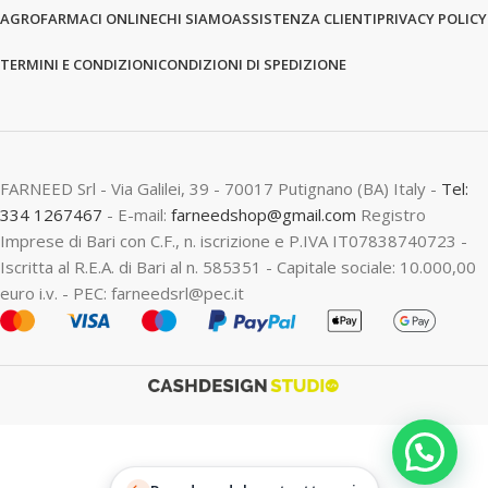
AGROFARMACI ONLINE
CHI SIAMO
ASSISTENZA CLIENTI
PRIVACY POLICY
TERMINI E CONDIZIONI
CONDIZIONI DI SPEDIZIONE
FARNEED Srl - Via Galilei, 39 - 70017 Putignano (BA) Italy -
Tel:
334 1267467
- E-mail:
farneedshop@gmail.com
Registro
Imprese di Bari con C.F., n. iscrizione e P.IVA IT07838740723 -
Iscritta al R.E.A. di Bari al n. 585351 - Capitale sociale: 10.000,00
euro i.v. - PEC: farneedsrl@pec.it