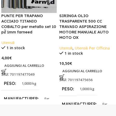
PUNTE PER TRAPANO
SIRINGA OLIO
ACCIAIO TITANIO
TRASPARENTE 500 CC
COBALTO per metallo set 10
TRAVASO ASPIRAZIONE
pz 1mm farneed
MOTORE MANUALE AUTO
MOTO OX
Utensili
1 in stock
Utensili
,
Utensili Per Officina
1 in stock
4,00
€
10,50
€
AGGIUNGI AL CARRELLO
AGGIUNGI AL CARRELLO
SKU:
701197477049
SKU:
701197475656
PESO
1,0000 kg
PESO
1,0000 kg
MANUFACTURER
Far
MANUFACTURER
Far