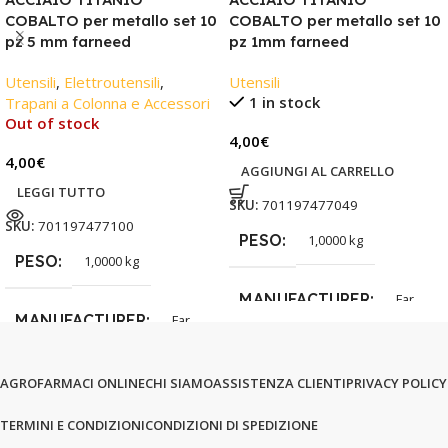
COBALTO per metallo set 10
COBALTO per metallo set 10
pz 5 mm farneed
pz 1mm farneed
Utensili
,
Elettroutensili
,
Utensili
1 in stock
Trapani a Colonna e Accessori
Out of stock
4,00
€
4,00
€
AGGIUNGI AL CARRELLO
LEGGI TUTTO
SKU:
701197477049
SKU:
701197477100
PESO
1,0000 kg
PESO
1,0000 kg
MANUFACTURER
Far
MANUFACTURER
Far
AGROFARMACI ONLINE
CHI SIAMO
ASSISTENZA CLIENTI
PRIVACY POLICY
TERMINI E CONDIZIONI
CONDIZIONI DI SPEDIZIONE