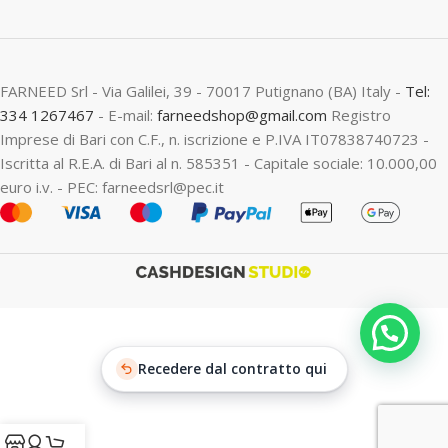
FARNEED Srl - Via Galilei, 39 - 70017 Putignano (BA) Italy -
Tel:
334 1267467
- E-mail:
farneedshop@gmail.com
Registro
Imprese di Bari con C.F., n. iscrizione e P.IVA IT07838740723 -
Iscritta al R.E.A. di Bari al n. 585351 - Capitale sociale: 10.000,00
euro i.v. - PEC: farneedsrl@pec.it
Recedere dal contratto qui