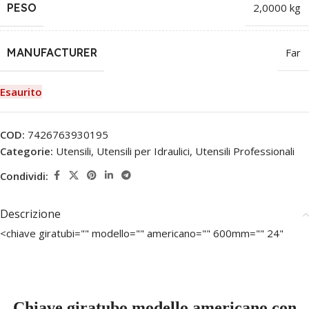
PESO
2,0000 kg
MANUFACTURER
Far
Esaurito
COD:
7426763930195
Categorie:
Utensili
,
Utensili per Idraulici
,
Utensili Professionali
Condividi:
Descrizione
<chiave giratubi="" modello="" americano="" 600mm="" 24"
Chiave giratubo modello americano con