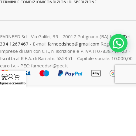
TERMINI E CONDIZIONI
CONDIZIONI DI SPEDIZIONE
FARNEED Srl - Via Galilei, 39 - 70017 Putignano (BA) Italy -
Tel:
334 1267467
- E-mail:
farneedshop@gmail.com
Registro
Imprese di Bari con C.F., n. iscrizione e P.IVA IT07838740723 -
Iscritta al R.E.A. di Bari al n. 585351 - Capitale sociale: 10.000,00
euro i.v. - PEC: farneedsrl@pec.it
egozio
Il mio account
Carrello
Recedere dal contratto qui