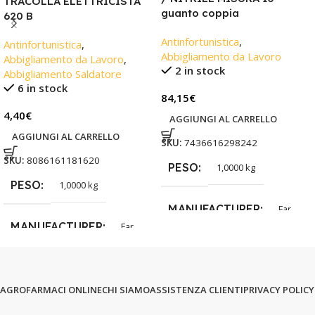
TRACOLLA ELETTRICISTA
guanto coppia
620 B
Antinfortunistica
,
Antinfortunistica
,
Abbigliamento da Lavoro
Abbigliamento da Lavoro
,
2 in stock
Abbigliamento Saldatore
6 in stock
84,15
€
4,40
€
AGGIUNGI AL CARRELLO
AGGIUNGI AL CARRELLO
SKU:
7436616298242
SKU:
8086161181620
PESO
1,0000 kg
PESO
1,0000 kg
MANUFACTURER
Far
MANUFACTURER
Far
AGROFARMACI ONLINE
CHI SIAMO
ASSISTENZA CLIENTI
PRIVACY POLICY