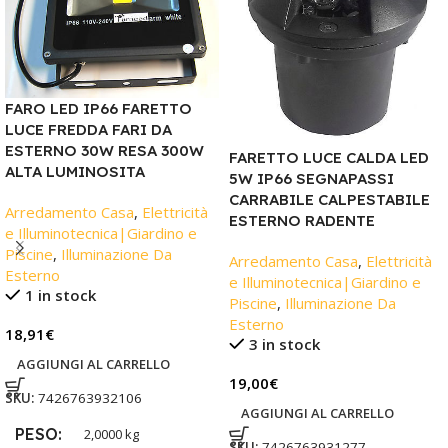
FARO LED IP66 FARETTO
LUCE FREDDA FARI DA
ESTERNO 30W RESA 300W
FARETTO LUCE CALDA LED
ALTA LUMINOSITA
5W IP66 SEGNAPASSI
CARRABILE CALPESTABILE
Arredamento Casa
,
Elettricità
ESTERNO RADENTE
e Illuminotecnica|Giardino e
Piscine
,
Illuminazione Da
Arredamento Casa
,
Elettricità
Esterno
e Illuminotecnica|Giardino e
1 in stock
Piscine
,
Illuminazione Da
Esterno
18,91
€
3 in stock
AGGIUNGI AL CARRELLO
19,00
€
SKU:
7426763932106
AGGIUNGI AL CARRELLO
PESO
2,0000 kg
SKU:
7426763931277