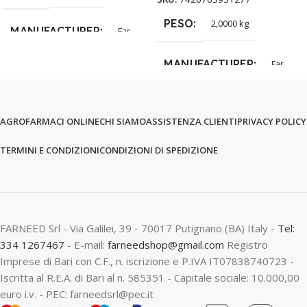
PESO
2,0000 kg
MANUFACTURER
Far
MANUFACTURER
Far
AGROFARMACI ONLINE
CHI SIAMO
ASSISTENZA CLIENTI
PRIVACY POLICY
TERMINI E CONDIZIONI
CONDIZIONI DI SPEDIZIONE
FARNEED Srl - Via Galilei, 39 - 70017 Putignano (BA) Italy -
Tel:
334 1267467
- E-mail:
farneedshop@gmail.com
Registro
Imprese di Bari con C.F., n. iscrizione e P.IVA IT07838740723 -
Iscritta al R.E.A. di Bari al n. 585351 - Capitale sociale: 10.000,00
euro i.v. - PEC: farneedsrl@pec.it