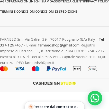
AGROFARMACI ONLINE
CHI SIAMO
ASSISTENZA CLIENTI
PRIVACY POLICY
TERMINI E CONDIZIONI
CONDIZIONI DI SPEDIZIONE
FARNEED Srl - Via Galilei, 39 - 70017 Putignano (BA) Italy -
Tel:
334 1267467
- E-mail:
farneedshop@gmail.com
Registro
Imprese di Bari con C.F., n. iscrizione e P.IVA IT07838740723 -
Iscritta al R.E.A. di Bari al n. 585351 - Capitale sociale: 10.000,00
euro i.v. - PEC: farneedsrl@pec.it
Recedere dal contratto qui