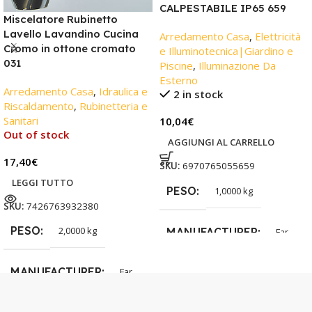
CALPESTABILE IP65 659
Miscelatore Rubinetto
Lavello Lavandino Cucina
Arredamento Casa
,
Elettricità
Cromo in ottone cromato
e Illuminotecnica|Giardino e
031
Piscine
,
Illuminazione Da
Esterno
Arredamento Casa
,
Idraulica e
2 in stock
Riscaldamento
,
Rubinetteria e
Sanitari
10,04
€
Out of stock
AGGIUNGI AL CARRELLO
17,40
€
SKU:
6970765055659
LEGGI TUTTO
PESO
1,0000 kg
SKU:
7426763932380
PESO
2,0000 kg
MANUFACTURER
Far
MANUFACTURER
Far