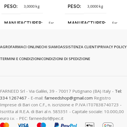
PESO
PESO
3,0000 kg
3,0000 kg
MANUFACTURER
MANUFACTURER
Far
Far
AGROFARMACI ONLINE
CHI SIAMO
ASSISTENZA CLIENTI
PRIVACY POLICY
TERMINI E CONDIZIONI
CONDIZIONI DI SPEDIZIONE
FARNEED Srl - Via Galilei, 39 - 70017 Putignano (BA) Italy -
Tel:
334 1267467
- E-mail:
farneedshop@gmail.com
Registro
Imprese di Bari con C.F., n. iscrizione e P.IVA IT07838740723 -
Iscritta al R.E.A. di Bari al n. 585351 - Capitale sociale: 10.000,00
euro i.v. - PEC: farneedsrl@pec.it