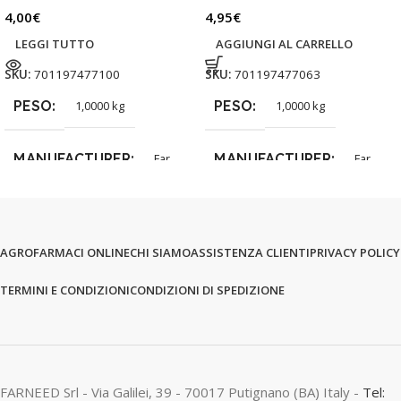
4,00
€
4,95
€
LEGGI TUTTO
AGGIUNGI AL CARRELLO
SKU:
701197477100
SKU:
701197477063
PESO
PESO
1,0000 kg
1,0000 kg
MANUFACTURER
MANUFACTURER
Far
Far
AGROFARMACI ONLINE
CHI SIAMO
ASSISTENZA CLIENTI
PRIVACY POLICY
TERMINI E CONDIZIONI
CONDIZIONI DI SPEDIZIONE
FARNEED Srl - Via Galilei, 39 - 70017 Putignano (BA) Italy -
Tel: