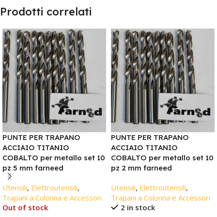
Prodotti correlati
PUNTE PER TRAPANO
PUNTE PER TRAPANO
ACCIAIO TITANIO
ACCIAIO TITANIO
COBALTO per metallo set 10
COBALTO per metallo set 10
pz 5 mm farneed
pz 2 mm farneed
Utensili
,
Elettroutensili
,
Utensili
,
Elettroutensili
,
Trapani a Colonna e Accessori
Trapani a Colonna e Accessori
Out of stock
2 in stock