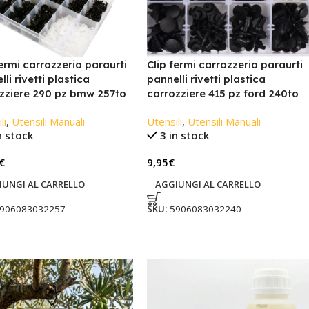
fermi carrozzeria paraurti
Clip fermi carrozzeria paraurti
li rivetti plastica
pannelli rivetti plastica
zziere 290 pz bmw 257to
carrozziere 415 pz ford 240to
li
,
Utensili Manuali
Utensili
,
Utensili Manuali
n stock
3 in stock
€
9,95
€
IUNGI AL CARRELLO
AGGIUNGI AL CARRELLO
906083032257
SKU:
5906083032240