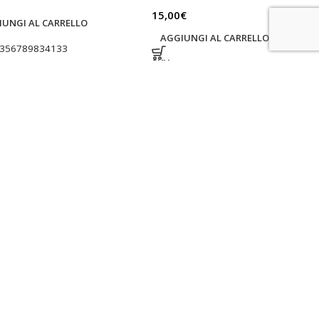
15,00
€
IUNGI AL CARRELLO
AGGIUNGI AL CARRELLO
356789834133
SKU:
6356789834140
up Power 2.0 erbicida
Copyr CIPERTRIN T Insetticida
bante al glifosate 28%
Cipermetrina Tetrametrina
emergenza 5 lt
zanzare mosche 500 ml
armaci
,
Erbicidi
Agrofarmaci
,
Insetticidi