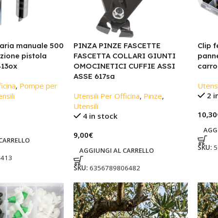
 aria manuale 500
PINZA PINZE FASCETTE
Clip 
zione pistola
FASCETTA COLLARI GIUNTI
pannel
413ox
OMOCINETICI CUFFIE ASSI
carro
ASSE 617sa
icina
,
Pompe per
Utensi
2 i
nsili
Utensili Per Officina
,
Pinze
,
Utensili
10,30
4 in stock
AGG
9,00
€
CARRELLO
SKU:
5
AGGIUNGI AL CARRELLO
4413
SKU:
6356789806482