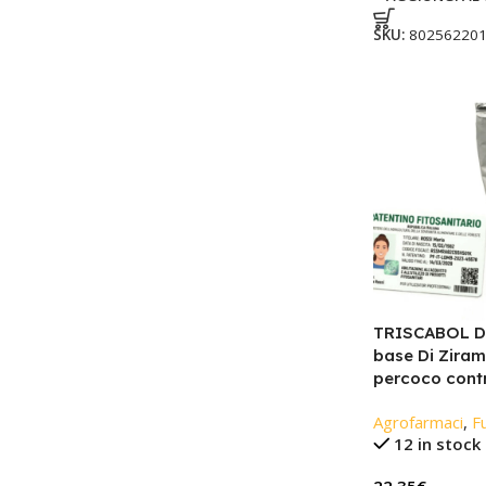
SKU:
80256220
TRISCABOL DG
base Di Zira
percoco contr
Agrofarmaci
,
Fu
12 in stock