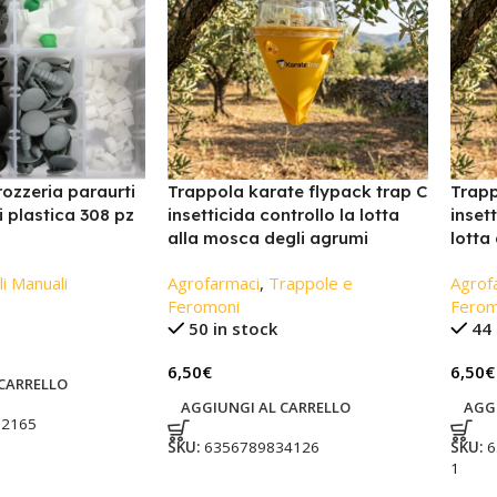
rozzeria paraurti
Trappola karate flypack trap C
Trapp
ti plastica 308 pz
insetticida controllo la lotta
inset
alla mosca degli agrumi
lotta
li Manuali
Agrofarmaci
,
Trappole e
Agrof
Feromoni
Ferom
50 in stock
44 
6,50
€
6,50
€
CARRELLO
AGGIUNGI AL CARRELLO
AGG
32165
SKU:
6356789834126
SKU:
6
1