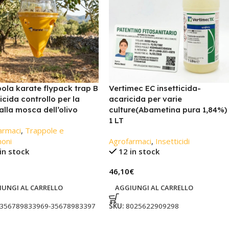
ola karate flypack trap B
Vertimec EC insetticida-
ticida controllo per la
acaricida per varie
 alla mosca dell’olivo
culture(Abametina pura 1,84%)
1 LT
armaci
,
Trappole e
oni
Agrofarmaci
,
Insetticidi
in stock
12 in stock
46,10
€
IUNGI AL CARRELLO
AGGIUNGI AL CARRELLO
356789833969-35678983397
SKU:
8025622909298