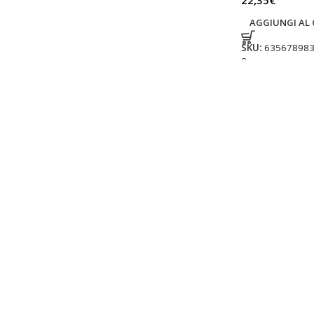
22,35
€
AGGIUNGI AL 
SKU:
635678983
2
DECIS EVO ins
piretroide Ba
deltametrina 
Agrofarmaci
,
In