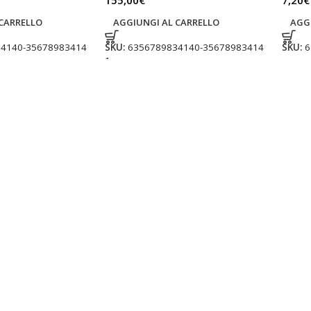
155,00
€
7,20
€
CARRELLO
AGGIUNGI AL CARRELLO
AGG
4140-35678983414
SKU:
6356789834140-35678983414
SKU:
6
1
etticida
Roundup Power 2.0 erbicida
Round
yer a base di
diserbante al glifosate 28%
diser
melo pero 250 ml
post emergenza 1 lt
post 
setticidi
Agrofarmaci
,
Erbicidi
Agrof