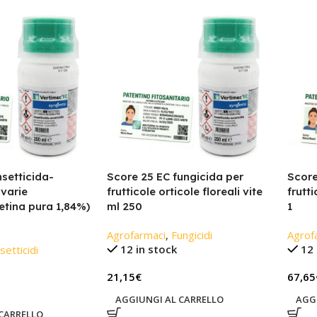
nsetticida-
Score 25 EC fungicida per
Score
 varie
frutticole orticole floreali vite
frutti
tina pura 1,84%)
ml 250
1
Agrofarmaci
,
Fungicidi
Agrof
12 in stock
12 
setticidi
21,15
€
67,65
AGGIUNGI AL CARRELLO
AGG
CARRELLO