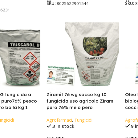
SKU:
8025622901544
SKU:
8
16231
 fungicida a
Ziramit 76 wg sacco kg 10
Oleot
m puro76% pesco
fungicida uso agricolo Ziram
biolo
o bolla kg 1
puro 76% melo pero
coccin
ngicidi
Agrofarmaci
,
Fungicidi
Agrof
3 in stock
9 i