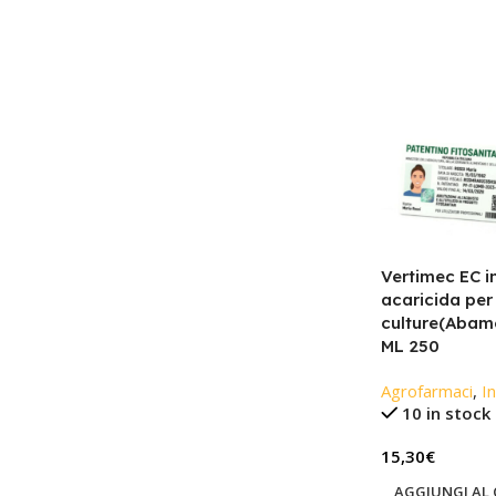
Vertimec EC i
acaricida per
culture(Abame
ML 250
Agrofarmaci
,
In
10 in stock
15,30
€
AGGIUNGI AL 