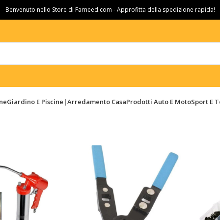
Benvenuto nello Store di Farneed.com - Approfitta della spedizione rapida!
ine
Giardino E Piscine|Arredamento Casa
Prodotti Auto E Moto
Sport E 