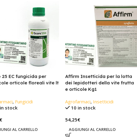
 25 EC fungicida per
Affirm Insetticida per la lotta
cole orticole floreali vite lt
dei lepidotteri della vite frutta
e orticole Kg1
armaci
,
Fungicidi
Agrofarmaci
,
Insetticidi
in stock
10 in stock
€
54,25
€
IUNGI AL CARRELLO
AGGIUNGI AL CARRELLO