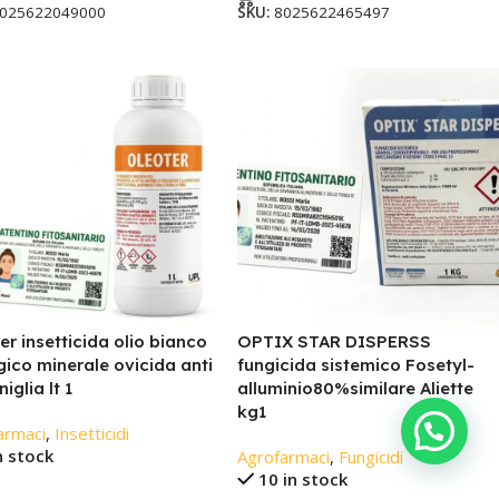
025622049000
SKU:
8025622465497
er insetticida olio bianco
OPTIX STAR DISPERSS
gico minerale ovicida anti
fungicida sistemico Fosetyl-
iglia lt 1
alluminio80%similare Aliette
kg1
armaci
,
Insetticidi
n stock
Agrofarmaci
,
Fungicidi
10 in stock