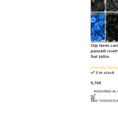
Clip fermi car
pannelli rivet
fiat 165to
Utensili
,
Utensi
3 in stock
9,70
€
AGGIUNGI AL 
SKU:
59060830