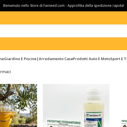
Benvenuto nello Store di Farneed.com - Approfitta della spedizione rapida!
ine
Giardino E Piscine|Arredamento Casa
Prodotti Auto E Moto
Sport E 
rmaci