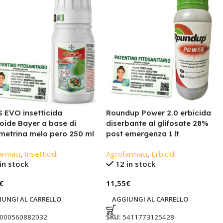
 EVO insetticida
Roundup Power 2.0 erbicida
roide Bayer a base di
diserbante al glifosate 28%
metrina melo pero 250 ml
post emergenza 1 lt
armaci
,
Insetticidi
Agrofarmaci
,
Erbicidi
in stock
12 in stock
€
11,55
€
IUNGI AL CARRELLO
AGGIUNGI AL CARRELLO
000560882032
SKU:
5411773125428