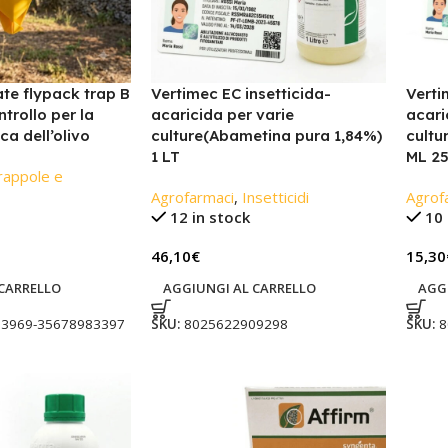
te flypack trap B
Vertimec EC insetticida-
Verti
ntrollo per la
acaricida per varie
acari
ca dell’olivo
culture(Abametina pura 1,84%)
cultu
1 LT
ML 2
rappole e
Agrofarmaci
,
Insetticidi
Agrof
12 in stock
10 
46,10
€
15,30
CARRELLO
AGGIUNGI AL CARRELLO
AGG
3969-35678983397
SKU:
8025622909298
SKU:
8