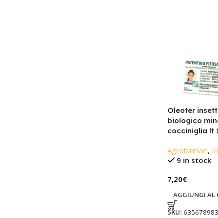
Oleoter insett
biologico min
cocciniglia lt 
Agrofarmaci
,
In
9 in stock
7,20
€
AGGIUNGI AL 
SKU:
63567898