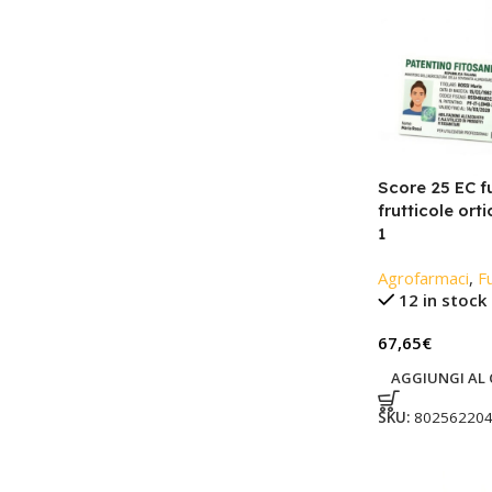
Score 25 EC f
frutticole ortic
1
Agrofarmaci
,
Fu
12 in stock
67,65
€
AGGIUNGI AL 
SKU:
80256220