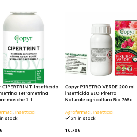
 CIPERTRIN T Insetticida
Copyr PIRETRO VERDE 200 ml
metrina Tetrametrina
insetticida BIO Piretro
re mosche 1 lt
Naturale agricoltura Bio 765c
armaci
,
Insetticidi
Agrofarmaci
,
Insetticidi
in stock
21 in stock
€
16,70
€