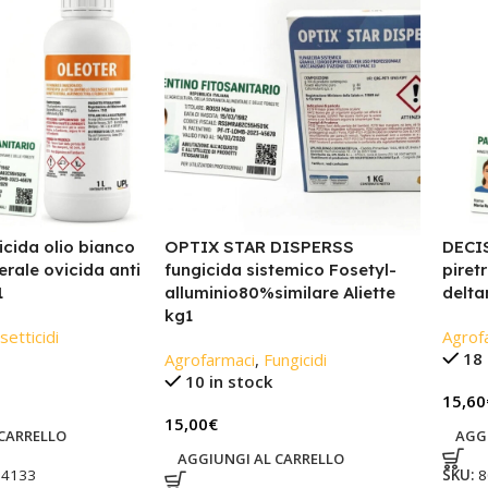
icida olio bianco
OPTIX STAR DISPERSS
DECIS
erale ovicida anti
fungicida sistemico Fosetyl-
piret
1
alluminio80%similare Aliette
delta
kg1
setticidi
Agrof
18 
Agrofarmaci
,
Fungicidi
10 in stock
15,60
15,00
€
CARRELLO
AGG
AGGIUNGI AL CARRELLO
34133
SKU:
8