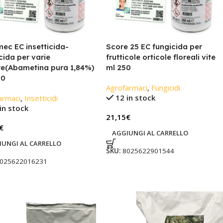
mec EC insetticida-
Score 25 EC fungicida per
cida per varie
frutticole orticole floreali vite
re(Abametina pura 1,84%)
ml 250
50
Agrofarmaci
,
Fungicidi
12 in stock
armaci
,
Insetticidi
in stock
21,15
€
€
AGGIUNGI AL CARRELLO
IUNGI AL CARRELLO
SKU:
8025622901544
025622016231