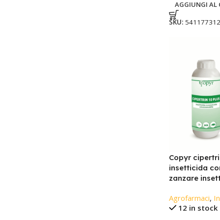
AGGIUNGI AL 
SKU:
54117731
Copyr cipertr
insetticida c
zanzare insett
Agrofarmaci
,
In
12 in stock