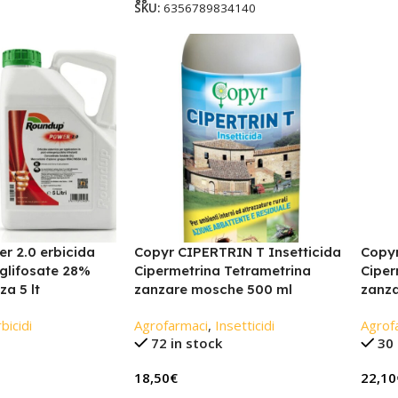
SKU:
6356789834140
r 2.0 erbicida
Copyr CIPERTRIN T Insetticida
Copyr
 glifosate 28%
Cipermetrina Tetrametrina
Ciper
a 5 lt
zanzare mosche 500 ml
zanza
bicidi
Agrofarmaci
,
Insetticidi
Agrof
72 in stock
30 
18,50
€
22,10