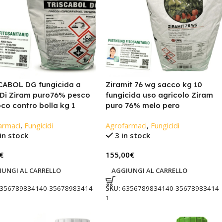
CABOL DG fungicida a
Ziramit 76 wg sacco kg 10
Di Ziram puro76% pesco
fungicida uso agricolo Ziram
co contro bolla kg 1
puro 76% melo pero
armaci
,
Fungicidi
Agrofarmaci
,
Fungicidi
in stock
3 in stock
€
155,00
€
IUNGI AL CARRELLO
AGGIUNGI AL CARRELLO
356789834140-35678983414
SKU:
6356789834140-35678983414
1