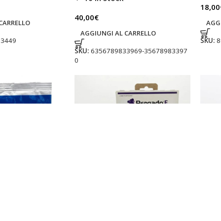
18,00
40,00
€
CARRELLO
AGG
AGGIUNGI AL CARRELLO
13449
SKU:
8
SKU:
6356789833969-35678983397
0
ica 20 PB
Pergado F fungicida
Ridom
polvere bagnabile
antiperonosporico citotropico-
Fungi
ronospora Kg 1
translaminare per vite Kg 1
Rame 