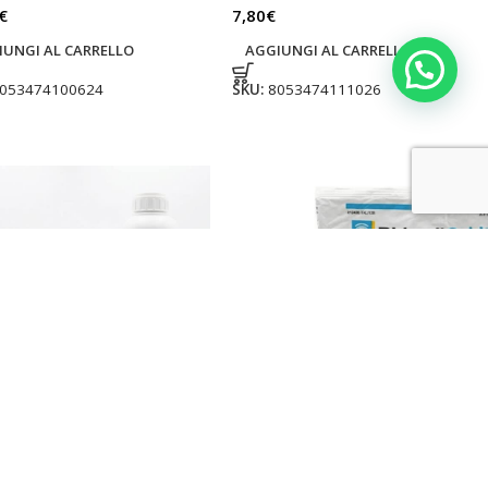
€
7,80
€
IUNGI AL CARRELLO
AGGIUNGI AL CARRELLO
053474100624
SKU:
8053474111026
il Gold R liquido
Ridomil Combi Gold WG
cida preventivo curativo
antiperonosporico sistemico
metalaxyl M Lt 1
peronospora per la vite Kg 1