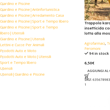
Giardino e Piscine
Giardino e Piscine|Antinfortunistica
Giardino e Piscine|Arredamento Casa
Giardino e Piscine|Sport e Tempo libero
Trappola kara
Giardino e Piscine|Sport e Tempo
insetticida co
libero|Utensili
lotta alla mos
Giardino e Piscine|Utensili
Agrofarmaci
,
T
Lettini e Cucce Per Animali
Feromoni
Prodotti Auto e Moto
94 in stock
Prodotti Auto e Moto|Utensili
Sport e Tempo libero
6,50
€
Utensili
AGGIUNGI AL 
Utensili|Giardino e Piscine
SKU:
635678983
1