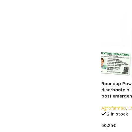
Roundup Powe
diserbante al
post emergenz
Agrofarmaci
,
Er
2 in stock
50,25
€