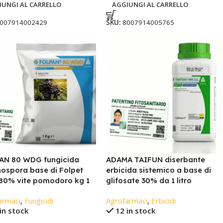
IUNGI AL CARRELLO
AGGIUNGI AL CARRELLO
007914002429
SKU:
8007914005765
AN 80 WDG fungicida
ADAMA TAIFUN diserbante
ospora base di Folpet
erbicida sistemico a base di
80% vite pomodoro kg 1
glifosate 30% da 1 litro
armaci
,
Fungicidi
Agrofarmaci
,
Erbicidi
in stock
12 in stock