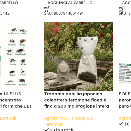
CARRELLO
AGGIUNGI AL CARRELLO
AGG
25442
SKU:
8007914001491
SKU:
8
in 10 PLUS
Trappola popillia japonica
FOLP
oncentrato
coleottero feromone floeale
peron
i formiche 1 LT
fino a 200 mq stagione intera
puro 
setticidi
Agrofarmaci
,
Trappole e
Agrof
10 
Feromoni
10 in stock