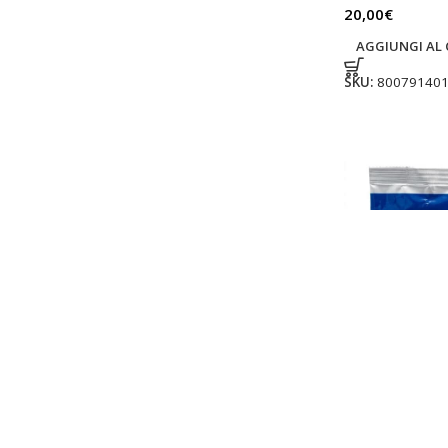
20,00
€
AGGIUNGI AL 
SKU:
80079140
Poltiglia Man
fungicida in 
melo pero pe