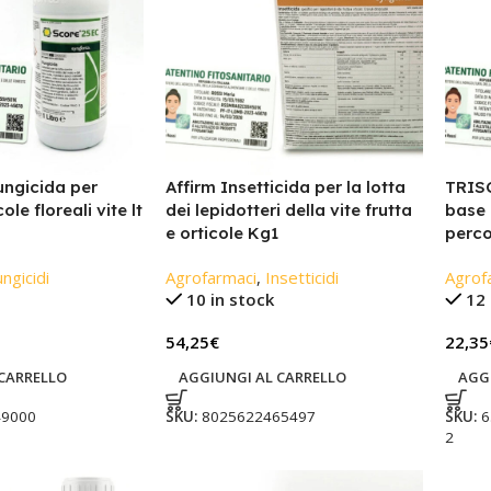
ungicida per
Affirm Insetticida per la lotta
TRIS
ole floreali vite lt
dei lepidotteri della vite frutta
base 
e orticole Kg1
perco
ngicidi
Agrofarmaci
,
Insetticidi
Agrof
10 in stock
12 
54,25
€
22,35
CARRELLO
AGGIUNGI AL CARRELLO
AGG
49000
SKU:
8025622465497
SKU:
6
2