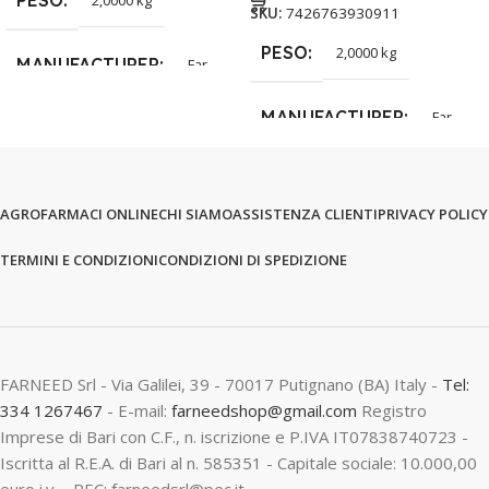
SKU:
7426763930911
PESO
2,0000 kg
MANUFACTURER
Far
MANUFACTURER
Far
AGROFARMACI ONLINE
CHI SIAMO
ASSISTENZA CLIENTI
PRIVACY POLICY
TERMINI E CONDIZIONI
CONDIZIONI DI SPEDIZIONE
FARNEED Srl - Via Galilei, 39 - 70017 Putignano (BA) Italy -
Tel:
334 1267467
- E-mail:
farneedshop@gmail.com
Registro
Imprese di Bari con C.F., n. iscrizione e P.IVA IT07838740723 -
Iscritta al R.E.A. di Bari al n. 585351 - Capitale sociale: 10.000,00
euro i.v. - PEC: farneedsrl@pec.it