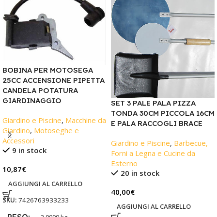
BOBINA PER MOTOSEGA
25CC ACCENSIONE PIPETTA
CANDELA POTATURA
GIARDINAGGIO
SET 3 PALE PALA PIZZA
TONDA 30CM PICCOLA 16CM
Giardino e Piscine
,
Macchine da
E PALA RACCOGLI BRACE
Giardino
,
Motoseghe e
Accessori
Giardino e Piscine
,
Barbecue,
9 in stock
Forni a Legna e Cucine da
Esterno
10,87
€
20 in stock
AGGIUNGI AL CARRELLO
40,00
€
SKU:
7426763933233
AGGIUNGI AL CARRELLO
PESO
2,0000 kg