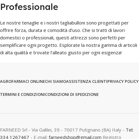
Professionale
Le nostre tenaglie e i nostri tagliabulloni sono progettati per
offrire forza, durata e comodità d’uso. Che si tratti di lavori
domestici o professionali, questi attrezzi sono perfetti per
semplificare ogni progetto. Esplorate la nostra gamma di articoli
di alta qualità e trovate l’alleato giusto per ogni esigenza!
AGROFARMACI ONLINE
CHI SIAMO
ASSISTENZA CLIENTI
PRIVACY POLICY
TERMINI E CONDIZIONI
CONDIZIONI DI SPEDIZIONE
FARNEED Srl - Via Galilei, 39 - 70017 Putignano (BA) Italy -
Tel:
334 1267467
- E-mail:
farneedshop@gmail.com
Registro