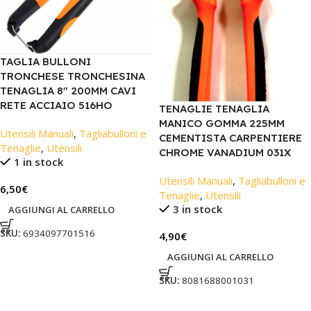
TAGLIA BULLONI
TRONCHESE TRONCHESINA
TENAGLIA 8″ 200MM CAVI
RETE ACCIAIO 516HO
TENAGLIE TENAGLIA
MANICO GOMMA 225MM
Utensili Manuali
,
Tagliabulloni e
CEMENTISTA CARPENTIERE
Tenaglie
,
Utensili
CHROME VANADIUM 031X
1 in stock
Utensili Manuali
,
Tagliabulloni e
6,50
€
Tenaglie
,
Utensili
3 in stock
AGGIUNGI AL CARRELLO
SKU:
6934097701516
4,90
€
AGGIUNGI AL CARRELLO
SKU:
8081688001031