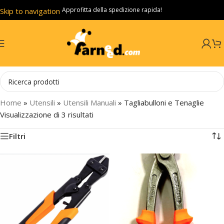
Approfitta della spedizione rapida!
Skip to navigation
Skip to main content
Home
»
Utensili
»
Utensili Manuali
»
Tagliabulloni e Tenaglie
Visualizzazione di 3 risultati
Filtri