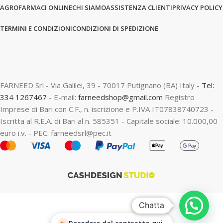
AGROFARMACI ONLINE
CHI SIAMO
ASSISTENZA CLIENTI
PRIVACY POLICY
TERMINI E CONDIZIONI
CONDIZIONI DI SPEDIZIONE
FARNEED Srl - Via Galilei, 39 - 70017 Putignano (BA) Italy -
Tel:
334 1267467
- E-mail:
farneedshop@gmail.com
Registro
Imprese di Bari con C.F., n. iscrizione e P.IVA IT07838740723 -
Iscritta al R.E.A. di Bari al n. 585351 - Capitale sociale: 10.000,00
euro i.v. - PEC: farneedsrl@pec.it
Chatta