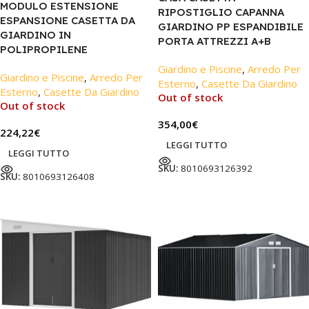
MODULO ESTENSIONE
RIPOSTIGLIO CAPANNA
ESPANSIONE CASETTA DA
GIARDINO PP ESPANDIBILE
GIARDINO IN
PORTA ATTREZZI A+B
POLIPROPILENE
Giardino e Piscine
,
Arredo Per
Giardino e Piscine
,
Arredo Per
Esterno
,
Casette Da Giardino
Esterno
,
Casette Da Giardino
Out of stock
Out of stock
354,00
€
224,22
€
LEGGI TUTTO
LEGGI TUTTO
SKU:
8010693126392
SKU:
8010693126408