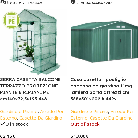
SKU:
8029971158048
SKU:
8004944647248
SERRA CASETTA BALCONE
Casa casetta ripostiglio
TERRAZZO PROTEZIONE
capanna da giardino 11mq
PIANTE 8 RIPIANI PE
lamiera porta attrezzi cm
cm140x72,5×195 446
388x301x202 h 449v
Giardino e Piscine
,
Arredo Per
Giardino e Piscine
,
Arredo Per
Esterno
,
Casette Da Giardino
Esterno
,
Casette Da Giardino
3 in stock
Out of stock
62,15
€
513,00
€