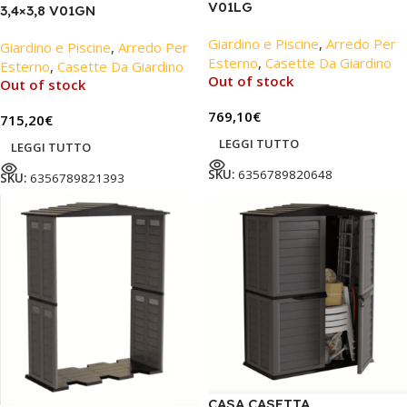
V01LG
3,4×3,8 V01GN
Giardino e Piscine
,
Arredo Per
Giardino e Piscine
,
Arredo Per
Esterno
,
Casette Da Giardino
Esterno
,
Casette Da Giardino
Out of stock
Out of stock
769,10
€
715,20
€
LEGGI TUTTO
LEGGI TUTTO
SKU:
6356789820648
SKU:
6356789821393
CASA CASETTA