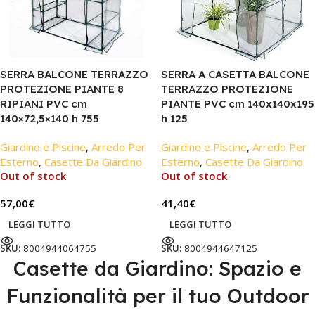
SERRA BALCONE TERRAZZO
SERRA A CASETTA BALCONE
PROTEZIONE PIANTE 8
TERRAZZO PROTEZIONE
RIPIANI PVC cm
PIANTE PVC cm 140x140x195
140×72,5×140 h 755
h 125
Giardino e Piscine
,
Arredo Per
Giardino e Piscine
,
Arredo Per
Esterno
,
Casette Da Giardino
Esterno
,
Casette Da Giardino
Out of stock
Out of stock
57,00
€
41,40
€
LEGGI TUTTO
LEGGI TUTTO
SKU:
8004944064755
SKU:
8004944647125
Casette da Giardino: Spazio e
Funzionalità per il tuo Outdoor