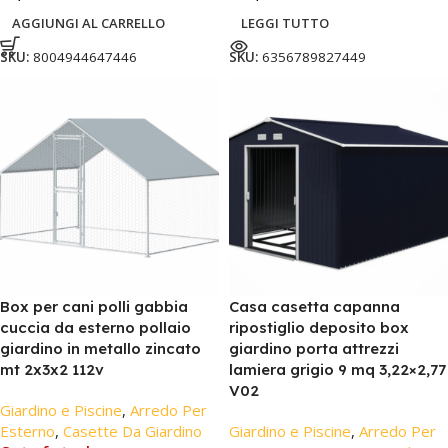
AGGIUNGI AL CARRELLO
LEGGI TUTTO
SKU:
8004944647446
SKU:
6356789827449
Box per cani polli gabbia
Casa casetta capanna
cuccia da esterno pollaio
ripostiglio deposito box
giardino in metallo zincato
giardino porta attrezzi
mt 2x3x2 112v
lamiera grigio 9 mq 3,22×2,77
V02
Giardino e Piscine
,
Arredo Per
Esterno
,
Casette Da Giardino
Giardino e Piscine
,
Arredo Per