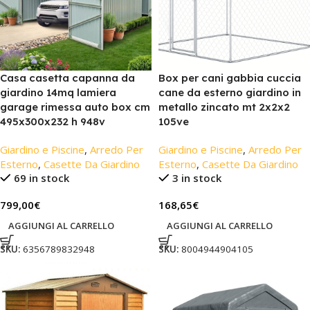
Casa casetta capanna da
Box per cani gabbia cuccia
giardino 14mq lamiera
cane da esterno giardino in
garage rimessa auto box cm
metallo zincato mt 2x2x2
495x300x232 h 948v
105ve
Giardino e Piscine
,
Arredo Per
Giardino e Piscine
,
Arredo Per
Esterno
,
Casette Da Giardino
Esterno
,
Casette Da Giardino
69 in stock
3 in stock
799,00
€
168,65
€
AGGIUNGI AL CARRELLO
AGGIUNGI AL CARRELLO
SKU:
6356789832948
SKU:
8004944904105