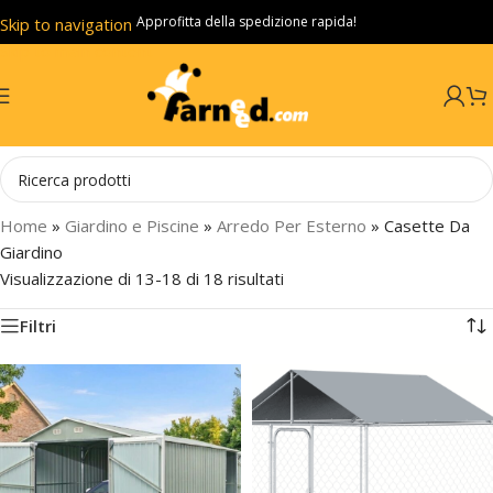
Approfitta della spedizione rapida!
Skip to navigation
Skip to main content
Home
»
Giardino e Piscine
»
Arredo Per Esterno
»
Casette Da
Giardino
Visualizzazione di 13-18 di 18 risultati
Filtri