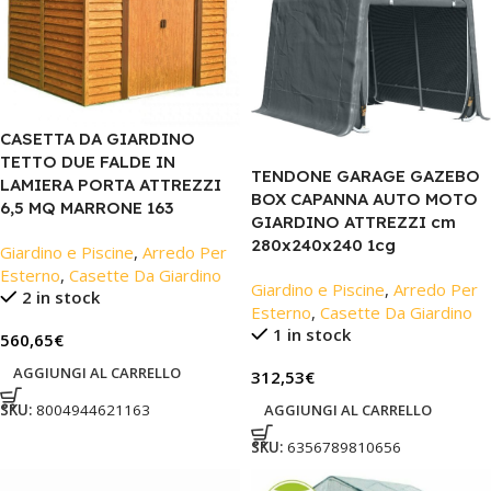
CASETTA DA GIARDINO
TETTO DUE FALDE IN
TENDONE GARAGE GAZEBO
LAMIERA PORTA ATTREZZI
BOX CAPANNA AUTO MOTO
6,5 MQ MARRONE 163
GIARDINO ATTREZZI cm
280x240x240 1cg
Giardino e Piscine
,
Arredo Per
Esterno
,
Casette Da Giardino
Giardino e Piscine
,
Arredo Per
2 in stock
Esterno
,
Casette Da Giardino
1 in stock
560,65
€
AGGIUNGI AL CARRELLO
312,53
€
AGGIUNGI AL CARRELLO
SKU:
8004944621163
SKU:
6356789810656