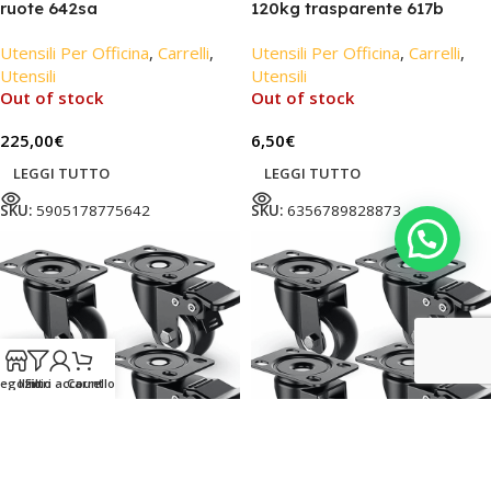
ruote 642sa
120kg trasparente 617b
Utensili Per Officina
,
Carrelli
,
Utensili Per Officina
,
Carrelli
,
Utensili
Utensili
Out of stock
Out of stock
225,00
€
6,50
€
LEGGI TUTTO
LEGGI TUTTO
SKU:
5905178775642
SKU:
6356789828873
egozio
Il mio account
Filtri
Carrello
Ruote girevoli carrello 4 pz
Ruote girevoli carrello 4 pz