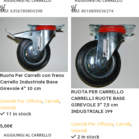
AGGIUNGI AL CARRELLO
AGGIUNGI AL CARRELLO
SKU:
6356789800398
SKU:
8016899036374
Ruota Per Carrelli con freno
Carrello Industriale Base
Girevole 4” 10 cm
RUOTA PER CARRELLO
CARRELLI RUOTE BASE
Utensili Per Officina
,
Carrelli
,
GIREVOLE 3” 7,5 cm
Utensili
INDUSTRIALE 199
11 in stock
Utensili Per Officina
,
Carrelli
,
5,00
€
Utensili
AGGIUNGI AL CARRELLO
2 in stock