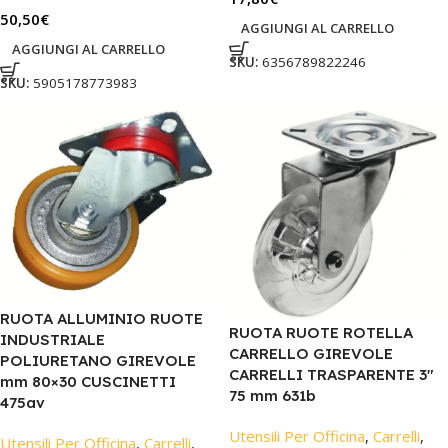
50,50
€
AGGIUNGI AL CARRELLO
AGGIUNGI AL CARRELLO
SKU:
6356789822246
SKU:
5905178773983
RUOTA ALLUMINIO RUOTE
RUOTA RUOTE ROTELLA
INDUSTRIALE
CARRELLO GIREVOLE
POLIURETANO GIREVOLE
CARRELLI TRASPARENTE 3″
mm 80×30 CUSCINETTI
75 mm 631b
475av
Utensili Per Officina
,
Carrelli
,
Utensili Per Officina
,
Carrelli
,