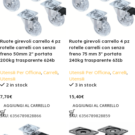
Ruote girevoli carrello 4 pz
Ruote girevoli carrello 4 pz
rotelle carrelli con senza
rotelle carrelli con senza
freno 50mm 2″ portata
freno 75 mm 3″ portata
200kg trasparente 624b
240kg trasparente 631b
Utensili Per Officina
,
Carrelli
,
Utensili Per Officina
,
Carrelli
,
Utensili
Utensili
2 in stock
3 in stock
7,70
€
15,40
€
AGGIUNGI AL CARRELLO
AGGIUNGI AL CARRELLO
SKU:
6356789828866
SKU:
6356789828859