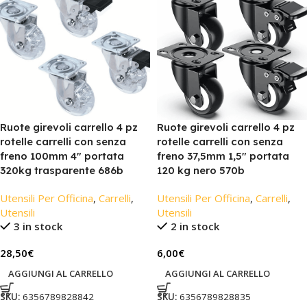
Ruote girevoli carrello 4 pz
Ruote girevoli carrello 4 pz
rotelle carrelli con senza
rotelle carrelli con senza
freno 100mm 4″ portata
freno 37,5mm 1,5″ portata
320kg trasparente 686b
120 kg nero 570b
Utensili Per Officina
,
Carrelli
,
Utensili Per Officina
,
Carrelli
,
Utensili
Utensili
3 in stock
2 in stock
28,50
€
6,00
€
AGGIUNGI AL CARRELLO
AGGIUNGI AL CARRELLO
SKU:
6356789828842
SKU:
6356789828835