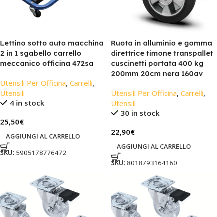
Lettino sotto auto macchina
Ruota in alluminio e gomma
2 in 1 sgabello carrello
direttrice timone transpallet
meccanico officina 472sa
cuscinetti portata 400 kg
200mm 20cm nera 160av
Utensili Per Officina
,
Carrelli
,
Utensili
Utensili Per Officina
,
Carrelli
,
4 in stock
Utensili
30 in stock
25,50
€
22,90
€
AGGIUNGI AL CARRELLO
AGGIUNGI AL CARRELLO
SKU:
5905178776472
SKU:
8018793164160