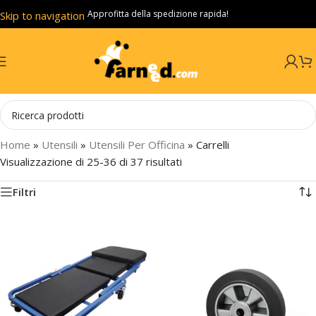
Approfitta della spedizione rapida!
Skip to navigation
Skip to main content
Home
»
Utensili
»
Utensili Per Officina
»
Carrelli
Visualizzazione di 25-36 di 37 risultati
Filtri