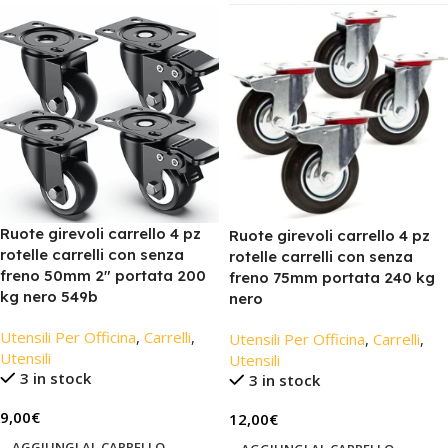
Ruote girevoli carrello 4 pz
Ruote girevoli carrello 4 pz
rotelle carrelli con senza
rotelle carrelli con senza
freno 50mm 2″ portata 200
freno 75mm portata 240 kg
kg nero 549b
nero
Utensili Per Officina
,
Carrelli
,
Utensili Per Officina
,
Carrelli
,
Utensili
Utensili
3 in stock
3 in stock
9,00
€
12,00
€
AGGIUNGI AL CARRELLO