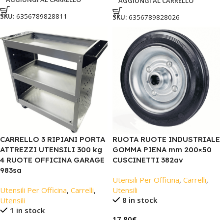
AGGIUNGI AL CARRELLO
SKU:
6356789828811
SKU:
6356789828026
CARRELLO 3 RIPIANI PORTA
RUOTA RUOTE INDUSTRIALE
ATTREZZI UTENSILI 300 kg
GOMMA PIENA mm 200×50
4 RUOTE OFFICINA GARAGE
CUSCINETTI 382av
983sa
Utensili Per Officina
,
Carrelli
,
Utensili Per Officina
,
Carrelli
,
Utensili
8 in stock
Utensili
1 in stock
17,80
€