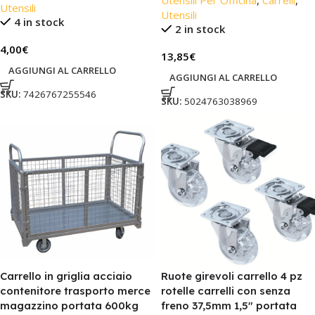
Utensili
Utensili
4 in stock
2 in stock
4,00
€
13,85
€
AGGIUNGI AL CARRELLO
AGGIUNGI AL CARRELLO
SKU:
7426767255546
SKU:
5024763038969
Carrello in griglia acciaio
Ruote girevoli carrello 4 pz
contenitore trasporto merce
rotelle carrelli con senza
magazzino portata 600kg
freno 37,5mm 1,5″ portata