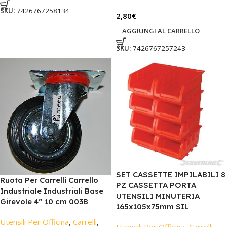
SKU:
7426767258134
2,80
€
AGGIUNGI AL CARRELLO
SKU:
7426767257243
SET CASSETTE IMPILABILI 8
Ruota Per Carrelli Carrello
PZ CASSETTA PORTA
Industriale Industriali Base
UTENSILI MINUTERIA
Girevole 4” 10 cm 003B
165x105x75mm SIL
Utensili Per Officina
,
Carrelli
,
Utensili Per Officina
,
Carrelli
,