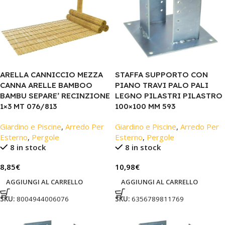
ARELLA CANNICCIO MEZZA
STAFFA SUPPORTO CON
CANNA ARELLE BAMBOO
PIANO TRAVI PALO PALI
BAMBU SEPARE’ RECINZIONE
LEGNO PILASTRI PILASTRO
1×3 MT 076/813
100×100 MM 593
Giardino e Piscine
,
Arredo Per
Giardino e Piscine
,
Arredo Per
Esterno
,
Pergole
Esterno
,
Pergole
8 in stock
8 in stock
8,85
€
10,98
€
AGGIUNGI AL CARRELLO
AGGIUNGI AL CARRELLO
SKU:
8004944006076
SKU:
6356789811769