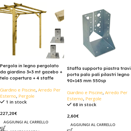
Pergola in legno pergolato
Staffa supporto piastra travi
da giardino 3×3 mt gazebo +
porta palo pali pilastri legno
telo copertura + 4 staffe
90×145 mm 550sp
Giardino e Piscine
,
Arredo Per
Giardino e Piscine
,
Arredo Per
Esterno
,
Pergole
Esterno
,
Pergole
1 in stock
68 in stock
227,20
€
2,60
€
AGGIUNGI AL CARRELLO
AGGIUNGI AL CARRELLO