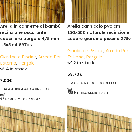
Arella in cannette di bambù
Arella canniccio pvc cm
recinzione oscurante
150×300 naturale recinzione
copertura pergola 4/5 mm
separè giardino piscina 273v
1.5×3 mt 897ds
Giardino e Piscine
,
Arredo Per
Giardino e Piscine
,
Arredo Per
Esterno
,
Pergole
2 in stock
Esterno
,
Pergole
4 in stock
58,70
€
7,00
€
AGGIUNGI AL CARRELLO
AGGIUNGI AL CARRELLO
SKU:
8004944061273
SKU:
8027501049897