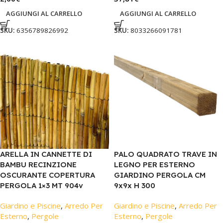
AGGIUNGI AL CARRELLO
AGGIUNGI AL CARRELLO
SKU:
6356789826992
SKU:
8033266091781
ARELLA IN CANNETTE DI
PALO QUADRATO TRAVE IN
BAMBU RECINZIONE
LEGNO PER ESTERNO
OSCURANTE COPERTURA
GIARDINO PERGOLA CM
PERGOLA 1×3 MT 904v
9x9x H 300
Giardino e Piscine
,
Arredo Per
Giardino e Piscine
,
Arredo Per
Esterno
,
Pergole
Esterno
,
Pergole