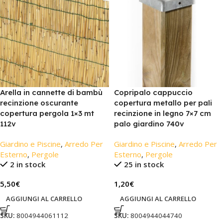
Arella in cannette di bambù
Copripalo cappuccio
recinzione oscurante
copertura metallo per pali
copertura pergola 1×3 mt
recinzione in legno 7×7 cm
112v
palo giardino 740v
Giardino e Piscine
,
Arredo Per
Giardino e Piscine
,
Arredo Per
Esterno
,
Pergole
Esterno
,
Pergole
2 in stock
25 in stock
5,50
€
1,20
€
AGGIUNGI AL CARRELLO
AGGIUNGI AL CARRELLO
SKU:
8004944061112
SKU:
8004944044740