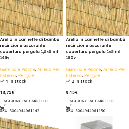
Arella in cannette di bambù
Arella in cannette di bambù
recinzione oscurante
recinzione oscurante
copertura pergola 1,5×5 mt
copertura pergola 1×5 mt
143v
150v
Giardino e Piscine
,
Arredo Per
Giardino e Piscine
,
Arredo Per
Esterno
,
Pergole
Esterno
,
Pergole
1 in stock
2 in stock
13,75
€
9,15
€
AGGIUNGI AL CARRELLO
AGGIUNGI AL CARRELLO
SKU:
8004944061143
SKU:
8004944061150