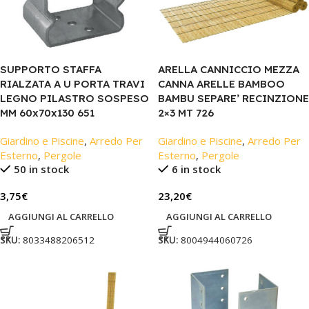
SUPPORTO STAFFA
ARELLA CANNICCIO MEZZA
RIALZATA A U PORTA TRAVI
CANNA ARELLE BAMBOO
LEGNO PILASTRO SOSPESO
BAMBU SEPARE’ RECINZIONE
MM 60x70x130 651
2×3 MT 726
Giardino e Piscine
,
Arredo Per
Giardino e Piscine
,
Arredo Per
Esterno
,
Pergole
Esterno
,
Pergole
50 in stock
6 in stock
3,75
€
23,20
€
AGGIUNGI AL CARRELLO
AGGIUNGI AL CARRELLO
SKU:
8033488206512
SKU:
8004944060726