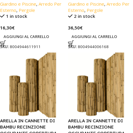
Giardino e Piscine
,
Arredo Per
Giardino e Piscine
,
Arredo Per
Esterno
,
Pergole
Esterno
,
Pergole
1 in stock
2 in stock
16,30
€
36,50
€
AGGIUNGI AL CARRELLO
AGGIUNGI AL CARRELLO
SKU:
8004944611911
SKU:
8004944006168
ARELLA IN CANNETTE DI
ARELLA IN CANNETTE DI
BAMBU RECINZIONE
BAMBU RECINZIONE