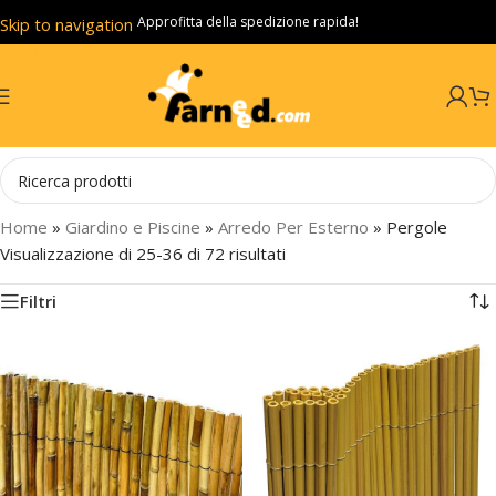
Approfitta della spedizione rapida!
Skip to navigation
Skip to main content
Home
»
Giardino e Piscine
»
Arredo Per Esterno
»
Pergole
Visualizzazione di 25-36 di 72 risultati
Filtri