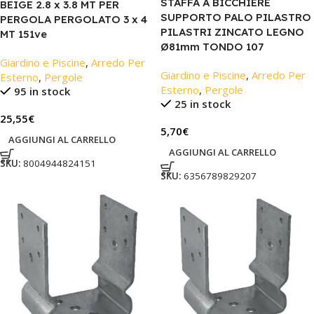
STAFFA A BICCHIERE
BEIGE 2.8 x 3.8 MT PER
SUPPORTO PALO PILASTRO
PERGOLA PERGOLATO 3 x 4
PILASTRI ZINCATO LEGNO
MT 151ve
Ø81mm TONDO 107
Giardino e Piscine
,
Arredo Per
Giardino e Piscine
,
Arredo Per
Esterno
,
Pergole
Esterno
,
Pergole
95 in stock
25 in stock
25,55
€
5,70
€
AGGIUNGI AL CARRELLO
AGGIUNGI AL CARRELLO
SKU:
8004944824151
SKU:
6356789829207