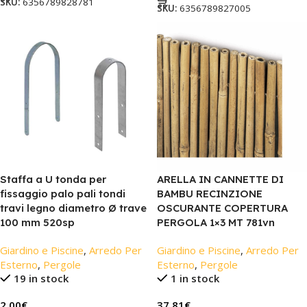
SKU:
6356789828781
SKU:
6356789827005
Staffa a U tonda per
ARELLA IN CANNETTE DI
fissaggio palo pali tondi
BAMBU RECINZIONE
travi legno diametro Ø trave
OSCURANTE COPERTURA
100 mm 520sp
PERGOLA 1×3 MT 781vn
Giardino e Piscine
,
Arredo Per
Giardino e Piscine
,
Arredo Per
Esterno
,
Pergole
Esterno
,
Pergole
19 in stock
1 in stock
2,00
€
37,81
€