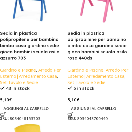
Sedia in plastica
Sedia in plastica
polipropilene per bambino
polipropilene per bambino
bimbo casa giardino sedie
bimbo casa giardino sedie
gioco bambini scuola asilo
gioco bambini scuola asilo
azzurro 703
rosa 440ds
Giardino e Piscine
,
Arredo Per
Giardino e Piscine
,
Arredo Per
Esterno|Arredamento Casa
,
Esterno|Arredamento Casa
,
Set Tavolo e Sedie
Set Tavolo e Sedie
43 in stock
6 in stock
5,10
€
5,10
€
AGGIUNGI AL CARRELLO
AGGIUNGI AL CARRELLO
SKU:
8034048153703
SKU:
8034048700440