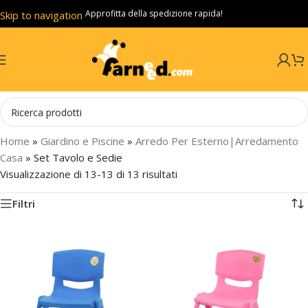
Approfitta della spedizione rapida!
Skip to navigation
Skip to main content
Home
»
Giardino e Piscine
»
Arredo Per Esterno|Arredamento
Casa
»
Set Tavolo e Sedie
Visualizzazione di 13-13 di 13 risultati
Filtri