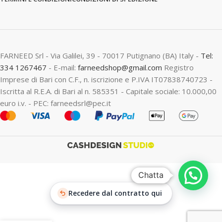
FARNEED Srl - Via Galilei, 39 - 70017 Putignano (BA) Italy -
Tel:
334 1267467
- E-mail:
farneedshop@gmail.com
Registro
Imprese di Bari con C.F., n. iscrizione e P.IVA IT07838740723 -
Iscritta al R.E.A. di Bari al n. 585351 - Capitale sociale: 10.000,00
euro i.v. - PEC: farneedsrl@pec.it
Chatta
Recedere dal contratto qui