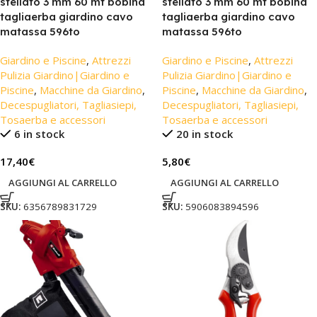
stellato 3 mm 60 mt bobina
stellato 3 mm 60 mt bobina
tagliaerba giardino cavo
tagliaerba giardino cavo
matassa 596to
matassa 596to
Giardino e Piscine
,
Attrezzi
Giardino e Piscine
,
Attrezzi
Pulizia Giardino|Giardino e
Pulizia Giardino|Giardino e
Piscine
,
Macchine da Giardino
,
Piscine
,
Macchine da Giardino
,
Decespugliatori, Tagliasiepi,
Decespugliatori, Tagliasiepi,
Tosaerba e accessori
Tosaerba e accessori
6 in stock
20 in stock
17,40
€
5,80
€
AGGIUNGI AL CARRELLO
AGGIUNGI AL CARRELLO
SKU:
6356789831729
SKU:
5906083894596