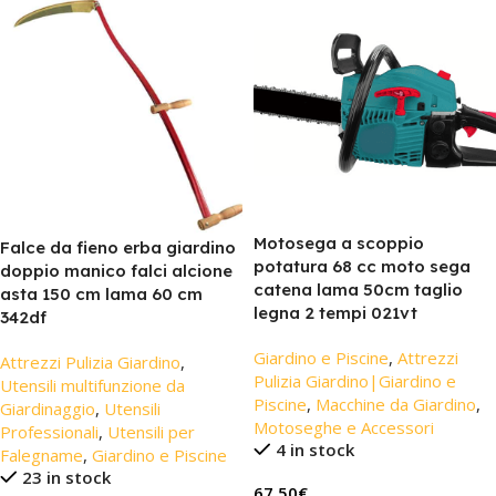
Motosega a scoppio
Falce da fieno erba giardino
potatura 68 cc moto sega
doppio manico falci alcione
catena lama 50cm taglio
asta 150 cm lama 60 cm
legna 2 tempi 021vt
342df
Giardino e Piscine
,
Attrezzi
Attrezzi Pulizia Giardino
,
Pulizia Giardino|Giardino e
Utensili multifunzione da
Piscine
,
Macchine da Giardino
,
Giardinaggio
,
Utensili
Motoseghe e Accessori
Professionali
,
Utensili per
4 in stock
Falegname
,
Giardino e Piscine
23 in stock
67,50
€