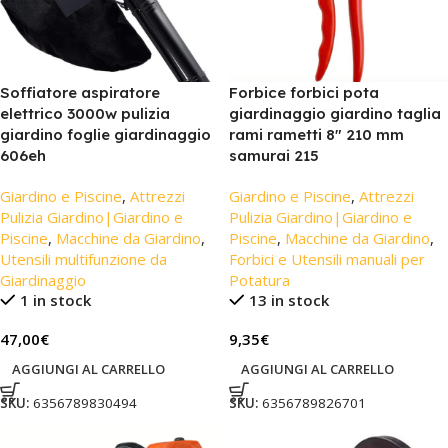
Soffiatore aspiratore
Forbice forbici pota
elettrico 3000w pulizia
giardinaggio giardino taglia
giardino foglie giardinaggio
rami rametti 8″ 210 mm
606eh
samurai 215
Giardino e Piscine
,
Attrezzi
Giardino e Piscine
,
Attrezzi
Pulizia Giardino|Giardino e
Pulizia Giardino|Giardino e
Piscine
,
Macchine da Giardino
,
Piscine
,
Macchine da Giardino
,
Utensili multifunzione da
Forbici e Utensili manuali per
Giardinaggio
Potatura
1 in stock
13 in stock
47,00
€
9,35
€
AGGIUNGI AL CARRELLO
AGGIUNGI AL CARRELLO
SKU:
6356789830494
SKU:
6356789826701