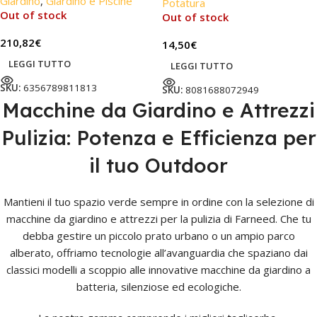
Giardino
,
Giardino e Piscine
Potatura
Out of stock
Out of stock
210,82
€
14,50
€
LEGGI TUTTO
LEGGI TUTTO
SKU:
6356789811813
SKU:
8081688072949
Macchine da Giardino e Attrezzi
Pulizia: Potenza e Efficienza per
il tuo Outdoor
Mantieni il tuo spazio verde sempre in ordine con la selezione di
macchine da giardino e attrezzi per la pulizia di Farneed. Che tu
debba gestire un piccolo prato urbano o un ampio parco
alberato, offriamo tecnologie all’avanguardia che spaziano dai
classici modelli a scoppio alle innovative macchine da giardino a
batteria, silenziose ed ecologiche.