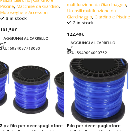
Pulizia Giardino|Giardino e
multifunzione da Giardinaggio
,
Piscine
,
Macchine da Giardino
,
Utensili multifunzione da
Motoseghe e Accessori
Giardinaggio
,
Giardino e Piscine
3 in stock
2 in stock
101,50
€
122,40
€
AGGIUNGI AL CARRELLO
AGGIUNGI AL CARRELLO
SKU:
6934097713090
SKU:
5949094090762
3 pz filo per decespugliatore
Filo per decespugliatore