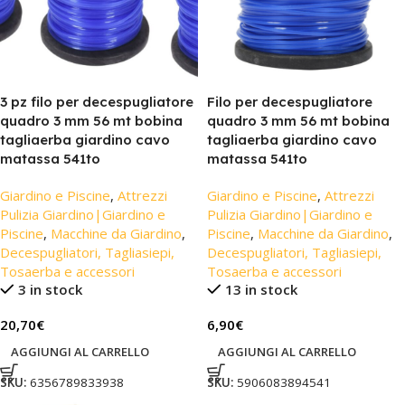
3 pz filo per decespugliatore
Filo per decespugliatore
quadro 3 mm 56 mt bobina
quadro 3 mm 56 mt bobina
tagliaerba giardino cavo
tagliaerba giardino cavo
matassa 541to
matassa 541to
Giardino e Piscine
,
Attrezzi
Giardino e Piscine
,
Attrezzi
Pulizia Giardino|Giardino e
Pulizia Giardino|Giardino e
Piscine
,
Macchine da Giardino
,
Piscine
,
Macchine da Giardino
,
Decespugliatori, Tagliasiepi,
Decespugliatori, Tagliasiepi,
Tosaerba e accessori
Tosaerba e accessori
3 in stock
13 in stock
20,70
€
6,90
€
AGGIUNGI AL CARRELLO
AGGIUNGI AL CARRELLO
SKU:
6356789833938
SKU:
5906083894541