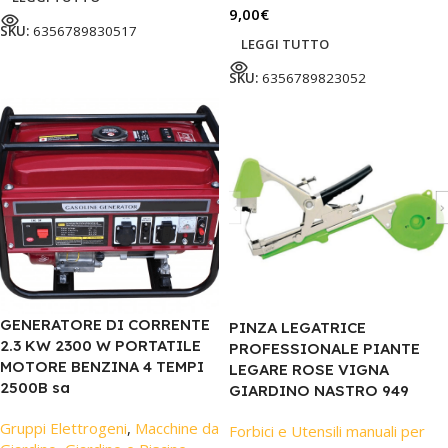
9,00
€
SKU:
6356789830517
LEGGI TUTTO
SKU:
6356789823052
GENERATORE DI CORRENTE
PINZA LEGATRICE
2.3 KW 2300 W PORTATILE
PROFESSIONALE PIANTE
MOTORE BENZINA 4 TEMPI
LEGARE ROSE VIGNA
2500B sa
GIARDINO NASTRO 949
Gruppi Elettrogeni
,
Macchine da
Forbici e Utensili manuali per